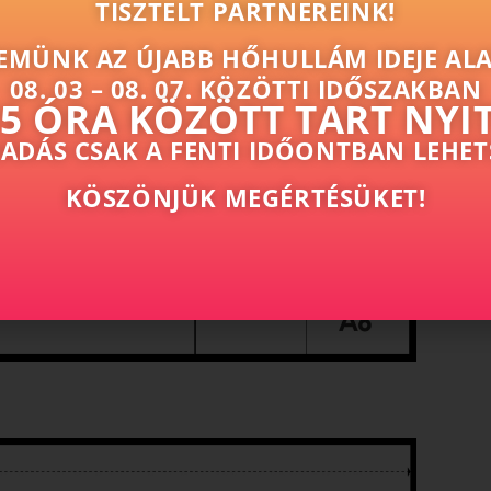
TISZTELT PARTNEREINK!
EMÜNK AZ ÚJABB HŐHULLÁM IDEJE ALA
08. 03 – 08. 07. KÖZÖTTI IDŐSZAKBAN
15 ÓRA KÖZÖTT TART NYI
ADÁS CSAK A FENTI IDŐONTBAN LEHET
KÖSZÖNJÜK MEGÉRTÉSÜKET!