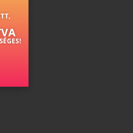
TT,
TVA
SÉGES!