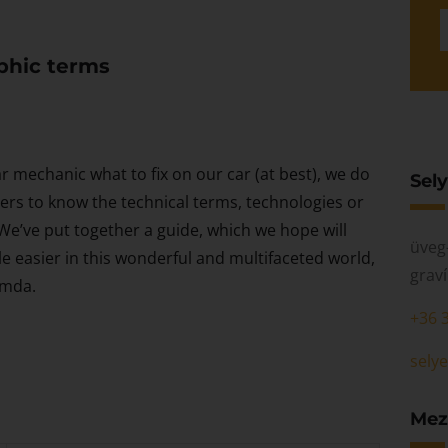
aphic terms
ar mechanic what to fix on our car (at best), we do
Sel
rs to know the technical terms, technologies or
 We’ve put together a guide, which we hope will
üveg
tle easier in this wonderful and multifaceted world,
graví
omda.
+36 
sely
Mez