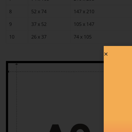
8
52 x 74
147 x 210
9
37 x 52
105 x 147
10
26 x 37
74 x 105