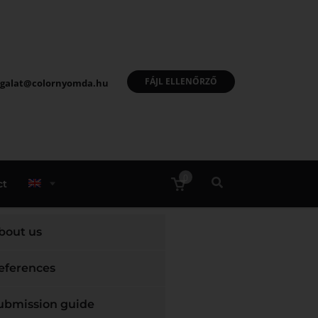
FÁJL ELLENŐRZŐ
olgalat@colornyomda.hu
0
ct
bout us
eferences
ubmission guide