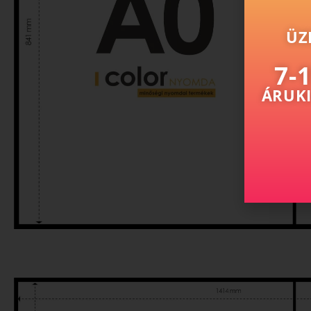
ÜZ
7-
ÁRUKI