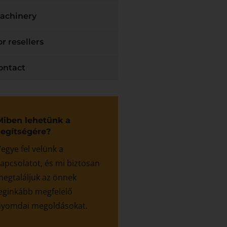
achinery
or resellers
ontact
Miben lehetünk a
segítségére?
egye fel velünk a
apcsolatot, és mi biztosan
egtaláljuk az önnek
eginkább megfelelő
nyomdai megoldásokat.