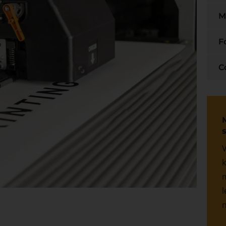
M
F
C
V
k
m
l