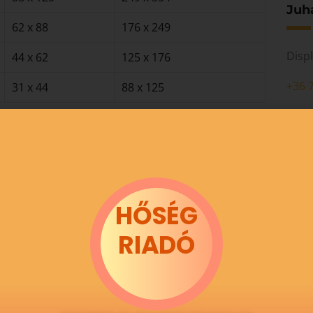
Juh
62 x 88
176 x 249
Disp
44 x 62
125 x 176
+36 
31 x 44
88 x 125
juha
HŐSÉG
RIADÓ