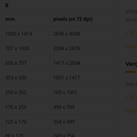
B
ofsz
mm
pixels (at 72 dpi)
term
+36 
1000 x 1414
2836 x 4008
meze
707 x 1000
2004 x 2835
500 x 707
1417 x 2004
Var
353 x 500
1001 x 1417
Íves 
250 x 352
709 x 1001
+36 
176 x 250
499 x 709
varg
125 x 176
354 x 499
88 x 125
249 x 354