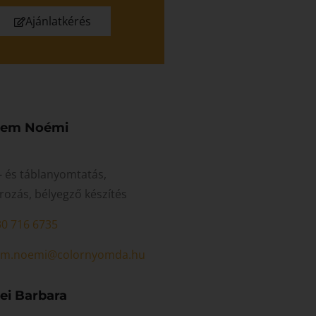
Ajánlatkérés
yem Noémi
- és táblanyomtatás,
rozás, bélyegző készítés
30 716 6735
em.noemi@colornyomda.hu
ei Barbara