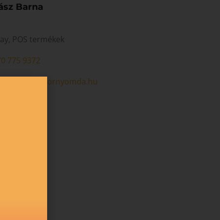
ász Barna
lay, POS termékek
70 775 9372
sz.barna@colornyomda.hu