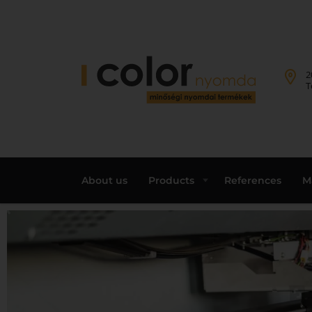
2
T
About us
Products
References
M