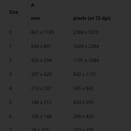
A
Size
mm
pixels (at 72 dpi)
0
841 x 1189
2384 x 3370
1
594 x 841
1684 x 2384
2
420 x 594
1191 x 1684
3
297 x 420
842 x 1191
4
210 x 297
595 x 842
5
148 x 210
420 x 595
6
105 x 148
298 x 420
7
74 x 105
210 x 298