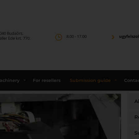
040 Budaörs,
8.00 - 17.00
ugyfelsz
eller Ede krt. 770.
achinery
For resellers
Submission guide
Conta
A
R
S