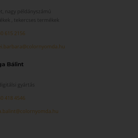
et, nagy példányszámú
ékek , tekercses termékek
30 615 2156
i.barbara@colornyomda.hu
ga Bálint
digitálsi gyártás
30 418 4546
a.balint@colornyomda.hu