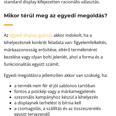
standard display kifejezetten racionális választás.
Mikor térül meg az egyedi megoldás?
Az
egyedi display gyártás
akkor indokolt, ha a
kihelyezésnek konkrét feladata van: figyelemfelkeltés,
márkaazonosság erősítése, eltérő termékméret
kezelése vagy olyan bolti jelenlét, ahol a forma és a
funkcionalitás együtt számít.
Egyedi megoldásra jellemzően akkor van szükség, ha:
a termék nem fér el jól sablonos tartóban
fontos a polckép vagy a márkamegjelenés
szezonális kampányhoz készül a kihelyezés
a displaynek terhelést is bírnia kell
a csomagolás, a szállítás és az összeszerelés
együtt tervezendő