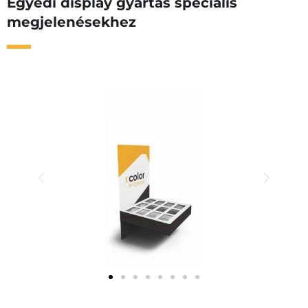
Egyedi display gyártás speciális
megjelenésekhez