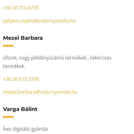
+36 30 716 6735
selyem.noemi@colornyomda.hu
Mezei Barbara
ofszet, nagy példányszámú termékek , tekercses
termékek
+36 30 615 2156
mezei.barbara@colornyomda.hu
Varga Bálint
Íves digitálsi gyártás