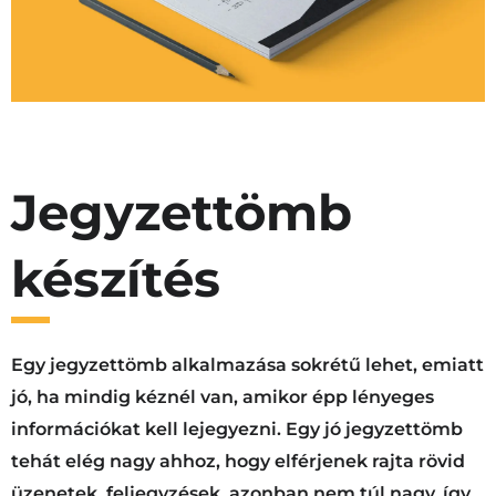
Jegyzettömb
készítés
Egy jegyzettömb alkalmazása sokrétű lehet, emiatt
jó, ha mindig kéznél van, amikor épp lényeges
információkat kell lejegyezni. Egy jó jegyzettömb
tehát elég nagy ahhoz, hogy elférjenek rajta rövid
üzenetek, feljegyzések, azonban nem túl nagy, így