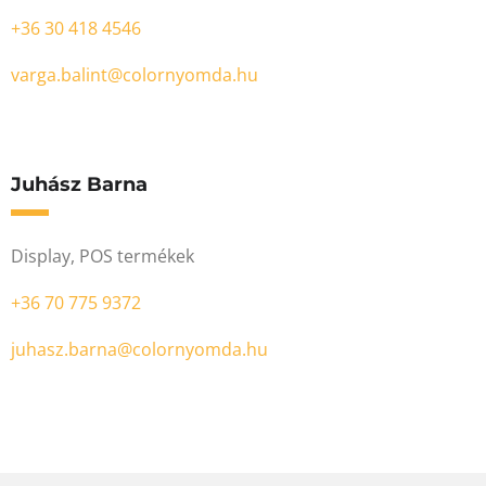
+36 30 418 4546
varga.balint@colornyomda.hu
Juhász Barna
Display, POS termékek
+36 70 775 9372
juhasz.barna@colornyomda.hu