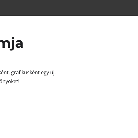
amja
nt, grafikusként egy új,
lőnyöket!