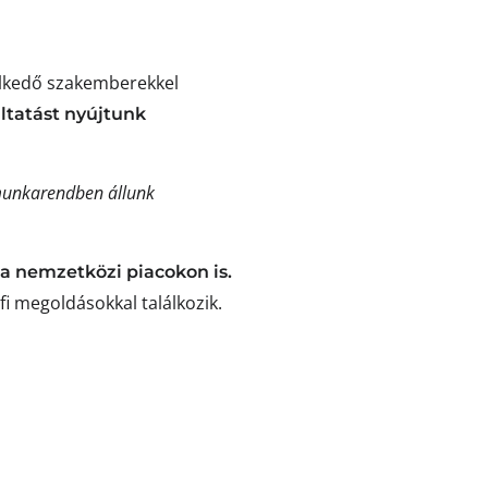
elkedő szakemberekkel
ltatást nyújtunk
unkarendben állunk
a nemzetközi piacokon is.
i megoldásokkal találkozik.