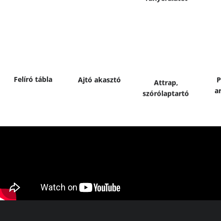
Bővebben
B
Bővebben
Bővebben
Felíró tábla
Ajtó akasztó
P
Attrap,
a
szórólap­tartó