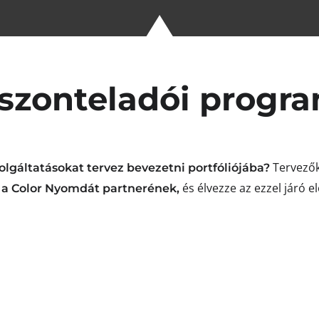
szonteladói progr
Tervezőké
zolgáltatásokat tervez bevezetni portfóliójába?
és élvezze az ezzel járó e
 a Color Nyomdát partnerének,