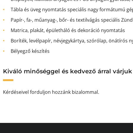
Tábla és üveg nyomtatás speciális nagy formátumú gé
Papír-, fa-, műanyag-, bőr- és textilvágás speciális Zün
Matrica, plakát, épületháló és dekoráció nyomtatás
Boríték, levélpapír, névjegykártya, szórólap, önátíró
Bélyegző készítés
Kiváló minőséggel és kedvező árral várj
Kérdéseivel forduljon hozzánk bizalommal.