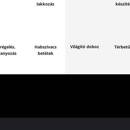
lakkozás
készíté
ővebben
Bővebben
Bővebb
Bővebben
Világító doboz
régelés,
Habszivacs
Térbet
ranyozás
betétek