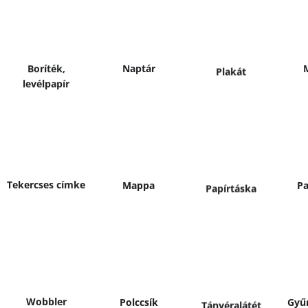
Bővebben
B
Bővebben
Bővebben
Naptár
Boríték,
Plakát
levélpapír
Bővebben
B
Bővebben
Bővebben
Tekercses címke
Mappa
Pa
Papírtáska
Bővebben
B
Bővebben
Bővebben
Wobbler
Polccsík
Gyű
Tányéralátét