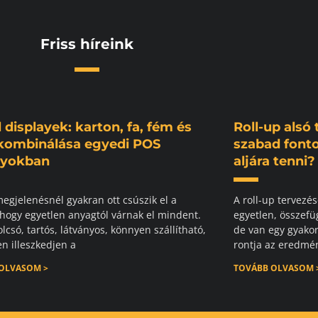
Friss híreink
 displayek: karton, fa, fém és
Roll-up alsó
 kombinálása egyedi POS
szabad fonto
nyokban
aljára tenni?
megjelenésnél gyakran ott csúszik el a
A roll-up tervezés
 hogy egyetlen anyagtól várnak el mindent.
egyetlen, összefüg
lcsó, tartós, látványos, könnyen szállítható,
de van egy gyakor
n illeszkedjen a
rontja az eredmén
OLVASOM >
TOVÁBB OLVASOM 