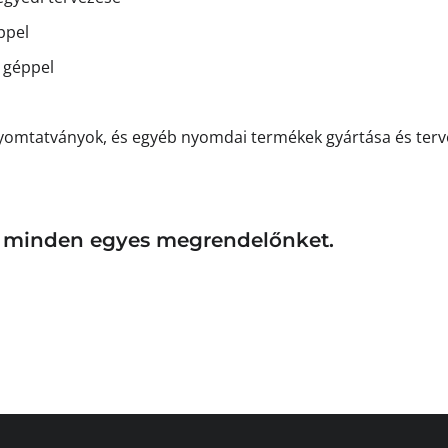
ppel
d géppel
s nyomtatványok, és egyéb nyomdai termékek gyártása és ter
uk minden egyes megrendelőnket.