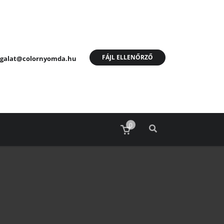
FÁJL ELLENŐRZŐ
olgalat@colornyomda.hu
0