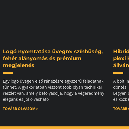
Logó nyomtatása üvegre: színhűség,
Hibrid
fehér alányomás és prémium
plexi
megjelenés
állvá
Egy logó üvegen első ránézésre egyszerű feladatnak
A bolti 
tűnhet. A gyakorlatban viszont több olyan technikai
döntés,
részlet van, amely befolyásolja, hogy a végeredmény
Legyen o
elegáns és jól olvasható
és közbe
TOVÁBB OLVASOM >
TOVÁBB 