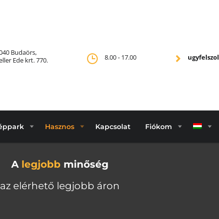
040 Budaörs,
8.00 - 17.00
ugyfelsz
eller Ede krt. 770.
éppark
Hasznos
Kapcsolat
Fiókom
A
legjobb
minőség
az elérhető legjobb áron