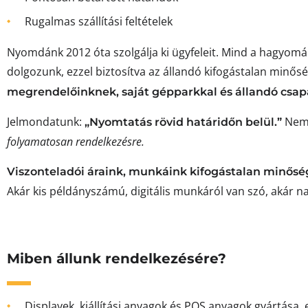
Rugalmas szállítási feltételek
Nyomdánk 2012 óta szolgálja ki ügyfeleit. Mind a hagyom
dolgozunk, ezzel biztosítva az állandó kifogástalan minősé
megrendelőinknek, saját gépparkkal és állandó csap
Jelmondatunk:
Nem 
„Nyomtatás rövid határidőn belül.”
folyamatosan rendelkezésre.
Viszonteladói áraink, munkáink kifogástalan minősé
Akár kis példányszámú, digitális munkáról van szó, akár n
Miben állunk rendelkezésére?
Displayek, kiállítási anyagok és POS anyagok gyártása,