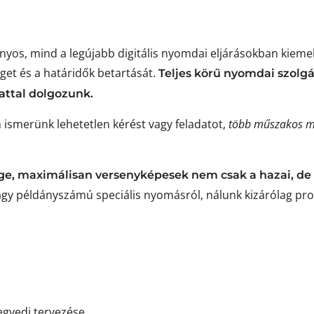
ányos, mind a legújabb digitális nyomdai eljárásokban kiem
get és a határidők betartását.
Teljes körű nyomdai szolgá
attal dolgozunk.
ismerünk lehetetlen kérést vagy feladatot,
több műszakos m
ge, maximálisan versenyképesek nem csak a hazai, de 
agy példányszámú speciális nyomásról, nálunk kizárólag prof
 egyedi tervezése