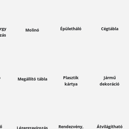
en
Bővebben
Bővebben
Bővebben
rgy
Épületháló
Cégtábla
Molinó
zás
en
Bővebben
Bővebben
Bővebben
p
Plasztik
Jármű
Megállító tábla
kártya
dekoráció
en
Bővebben
Bővebben
Bővebben
ző
Rendezvény,
Átvilágítható
Lézergravírozás