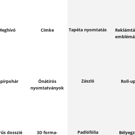
ővebben
Bővebben
Bővebb
Bővebben
Tapéta nyomtatás
Meghívó
Címke
Reklámtá
emblémá
ővebben
Bővebben
Bővebb
Bővebben
Zászló
pírpohár
Önátírós
Roll-u
nyomtat­­ványok
ővebben
Bővebben
Bővebb
Bővebben
Padlófólia
rűs dosszié
3D forma­-
Bélyeg