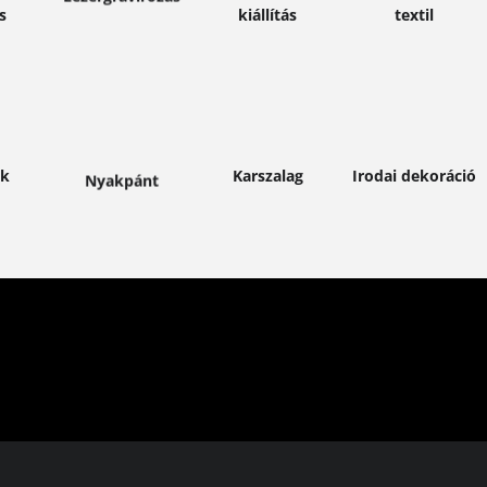
s
kiállítás
textil
en
Bővebben
Bővebben
Bővebben
űk
Karszalag
Irodai dekoráció
Nyakpánt