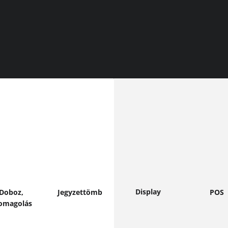
ővebben
Bővebben
Bővebb
Bővebben
Display
Doboz,
Jegyzet­tömb
POS
oma­golás