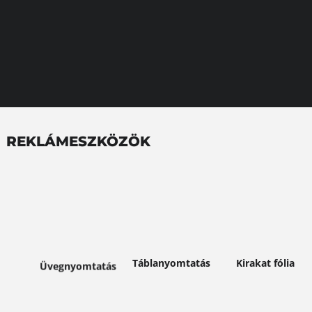
REKLÁMESZKÖZÖK
en
Bővebben
Bővebben
Bővebben
Táblanyomtatás
Kirakat fólia
Üvegnyomtatás