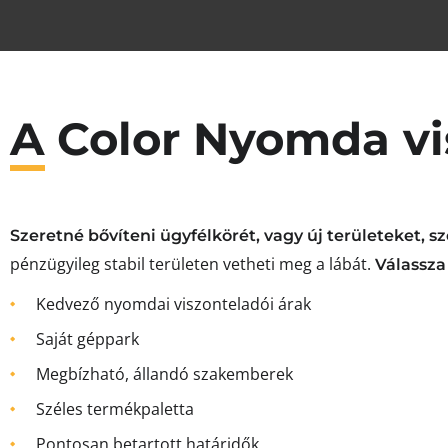
A Color Nyomda vi
Szeretné bővíteni ügyfélkörét, vagy új területeket, s
pénzügyileg stabil területen vetheti meg a lábát.
Válassza
Kedvező nyomdai viszonteladói árak
Saját géppark
Megbízható, állandó szakemberek
Széles termékpaletta
Pontosan betartott határidők