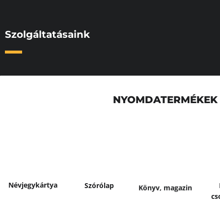
Szolgáltatásaink
NYOMDATERMÉKEK
Bővebben
B
Bővebben
Bővebben
Névjegy­kártya
Szórólap
Könyv, magazin
cs