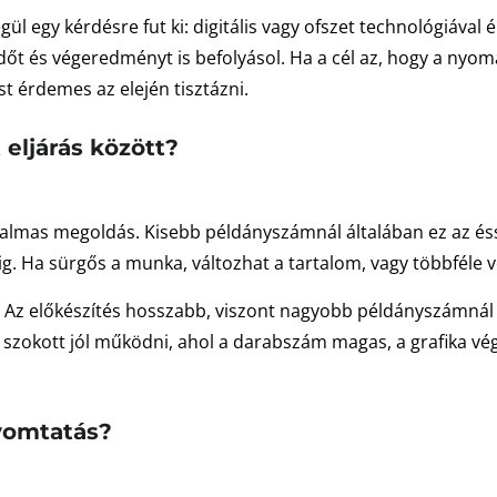
ül egy kérdésre fut ki: digitális vagy ofszet technológiával
időt és végeredményt is befolyásol. Ha a cél az, hogy a nyoma
st érdemes az elején tisztázni.
 eljárás között?
ugalmas megoldás. Kisebb példányszámnál általában ez az és
ig. Ha sürgős a munka, változhat a tartalom, vagy többféle ve
. Az előkészítés hosszabb, viszont nagyobb példányszámnál
zokott jól működni, ahol a darabszám magas, a grafika végl
nyomtatás?