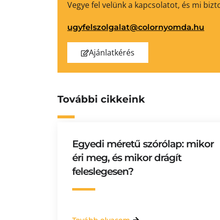
Vegye fel velünk a kapcsolatot, és mi bi
ugyfelszolgalat@colornyomda.hu
Ajánlatkérés
További cikkeink
Egyedi méretű szórólap: mikor
éri meg, és mikor drágít
feleslegesen?