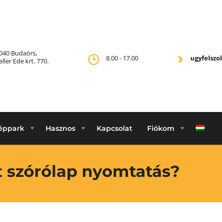
040 Budaörs,
8.00 - 17.00
ugyfelsz
eller Ede krt. 770.
éppark
Hasznos
Kapcsolat
Fiókom
et szórólap nyomtatás?