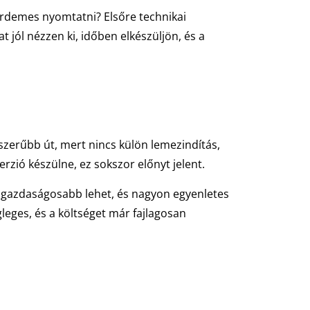
 érdemes nyomtatni? Elsőre technikai
t jól nézzen ki, időben elkészüljön, és a
szerűbb út, mert nincs külön lemezindítás,
rzió készülne, ez sokszor előnyt jelent.
 gazdaságosabb lehet, és nagyon egyenletes
eges, és a költséget már fajlagosan