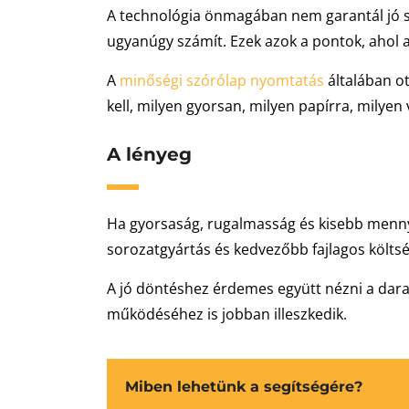
A technológia önmagában nem garantál jó szó
ugyanúgy számít. Ezek azok a pontok, ahol 
A
minőségi szórólap nyomtatás
általában ot
kell, milyen gyorsan, milyen papírra, milyen v
A lényeg
Ha gyorsaság, rugalmasság és kisebb mennyi
sorozatgyártás és kedvezőbb fajlagos költség
A jó döntéshez érdemes együtt nézni a darab
működéséhez is jobban illeszkedik.
Miben lehetünk a segítségére?