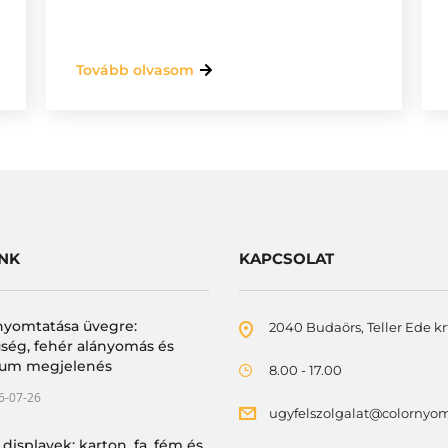
Tovább olvasom
INK
KAPCSOLAT
nyomtatása üvegre:
2040 Budaörs, Teller Ede krt
ség, fehér alányomás és
um megjelenés
8.00 - 17.00
6-07-26
ugyfelszolgalat@colornyo
 displayek: karton, fa, fém és