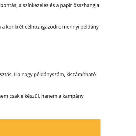
bontás, a színkezelés és a papír összhangja
m a konkrét célhoz igazodik: mennyi példány
asztás. Ha nagy példányszám, kiszámítható
p nem csak elkészül, hanem a kampány