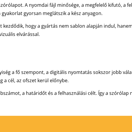
rólapot. A nyomdai fájl minősége, a megfelelő kifutó, a fel
a gyakorlat gyorsan meglátszik a kész anyagon.
t kezdődik, hogy a gyártás nem sablon alapján indul, hane
izuális elvárással.
ség a fő szempont, a digitális nyomtatás sokszor jobb vál
 a cél, az ofszet kerül előnybe.
számot, a határidőt és a felhasználási célt. Így a szóróla