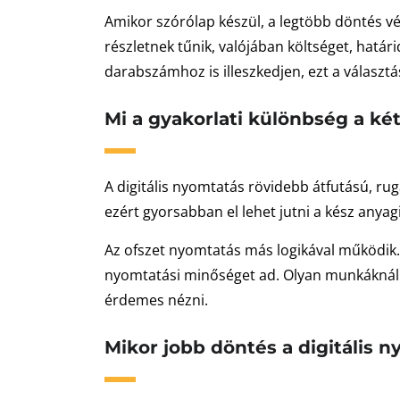
Amikor szórólap készül, a legtöbb döntés vég
részletnek tűnik, valójában költséget, határ
darabszámhoz is illeszkedjen, ezt a választá
Mi a gyakorlati különbség a két
A digitális nyomtatás rövidebb átfutású, r
ezért gyorsabban el lehet jutni a kész anyag
Az ofszet nyomtatás más logikával működik
nyomtatási minőséget ad. Olyan munkáknál s
érdemes nézni.
Mikor jobb döntés a digitális 