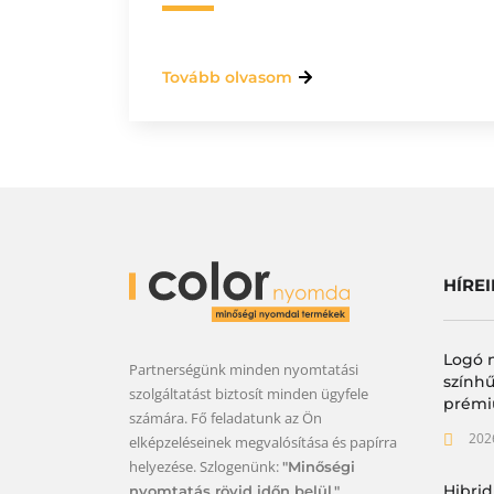
Tovább olvasom
HÍRE
Logó 
Partnerségünk minden nyomtatási
színhű
szolgáltatást biztosít minden ügyfele
prémi
számára. Fő feladatunk az Ön
202
elképzeléseinek megvalósítása és papírra
helyezése. Szlogenünk:
"Minőségi
Hibrid
nyomtatás rövid időn belül."