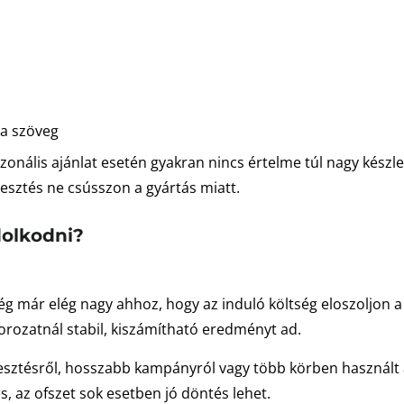
 a szöveg
zonális ajánlat esetén gyakran nincs értelme túl nagy készle
jesztés ne csússzon a gyártás miatt.
olkodni?
ég már elég nagy ahhoz, hogy az induló költség eloszoljon a
orozatnál stabil, kiszámítható eredményt ad.
rjesztésről, hosszabb kampányról vagy több körben használt 
, az ofszet sok esetben jó döntés lehet.