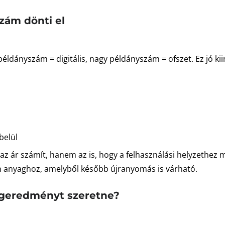
zám dönti el
példányszám = digitális, nagy példányszám = ofszet. Ez jó k
belül
z ár számít, hanem az is, hogy a felhasználási helyzethez mi
n anyaghoz, amelyből később újranyomás is várható.
végeredményt szeretne?