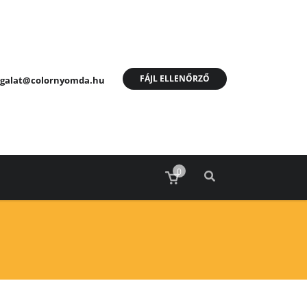
FÁJL ELLENŐRZŐ
olgalat@colornyomda.hu
0