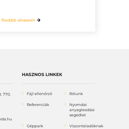
Tovább olvasom
HASZNOS LINKEK
Fájl ellenőrző
Rólunk
. 770.
Referenciák
Nyomdai
anyagleadási
segédlet
mda.hu
Géppark
Viszonteladóknak