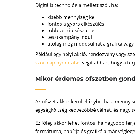
Digitális technológia mellett szól, ha:
kisebb mennyiség kell
fontos a gyors elkészülés
több verzió készülne
tesztkampány indul
utólag még módosulhat a grafika vagy
Például egy helyi akció, rendezvény vagy sze
szórólap nyomtatás
segít abban, hogy a ter
Mikor érdemes ofszetben gond
Az ofszet akkor kerül előnybe, ha a mennyis
egységköltség kedvezőbbé válhat, és nagy s
Ez főleg akkor lehet fontos, ha nagyobb te
formátuma, papírja és grafikája már végleges