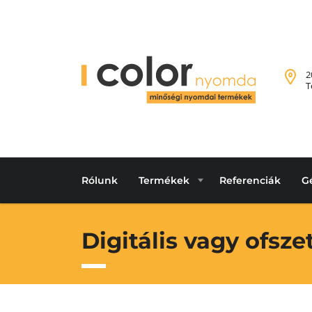
2
T
Rólunk
Termékek
Referenciák
G
Digitális vagy ofsz