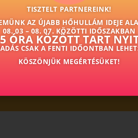
eltés a cél, maradjon az egylapos forma. Ha a tartalom tagol
TISZTELT PARTNEREINK!
b eredményt.
EMÜNK AZ ÚJABB HŐHULLÁM IDEJE ALA
íszítőelem, hanem a kommunikáció szerkezetének része. Ilye
08. 03 – 08. 07. KÖZÖTTI IDŐSZAKBAN
15 ÓRA KÖZÖTT TART NYI
ADÁS CSAK A FENTI IDŐONTBAN LEHET
KÖSZÖNJÜK MEGÉRTÉSÜKET!
ztosan megtaláljuk az önnek leginkább megfelelő nyomdai m