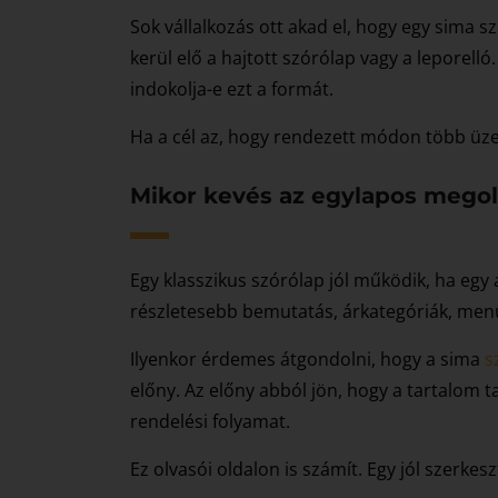
Sok vállalkozás ott akad el, hogy egy sima s
kerül elő a hajtott szórólap vagy a leporell
indokolja-e ezt a formát.
Ha a cél az, hogy rendezett módon több üzen
Mikor kevés az egylapos mego
Egy klasszikus szórólap jól működik, ha egy 
részletesebb bemutatás, árkategóriák, menüpo
Ilyenkor érdemes átgondolni, hogy a sima
s
előny. Az előny abból jön, hogy a tartalom t
rendelési folyamat.
Ez olvasói oldalon is számít. Egy jól szerke