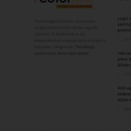
Logó 
Partnerségünk minden nyomtatási
színhű
szolgáltatást biztosít minden ügyfele
prémi
számára. Fő feladatunk az Ön
202
elképzeléseinek megvalósítása és papírra
helyezése. Szlogenünk:
"Minőségi
Hibrid
nyomtatás rövid időn belül."
plexi
állvá
202
Roll-u
szabad
aljára
202