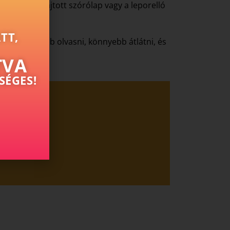
ást kér, a hajtott szórólap vagy a leporelló
TT,
nkor könnyebb olvasni, könnyebb átlátni, és
TVA
SÉGES!
egoldásokat.