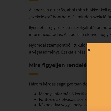
A leporelló ott erős, ahol több blokkot kel
„szekciókra” bontható, és minden szekció ö
Ilyen lehet egy részletes szolgáltatásbemut
információátadás. A leporelló előnye, hogy k
Nyomdai szempontból itt különösen fontos a 
a végeredményt. Ezeket a részleteket érdeme
Mire figyeljen rendelés előtt?
Három kérdés segít gyorsan dönteni:
Mennyi információ kerül az anyagra?
Fontos-e az olvasási sorrend?
Kézbe adva vagy kihelyezve fog működ