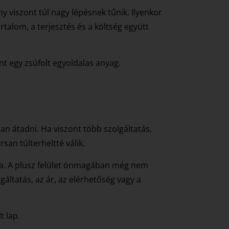
y viszont túl nagy lépésnek tűnik. Ilyenkor
rtalom, a terjesztés és a költség együtt
t egy zsúfolt egyoldalas anyag.
san átadni. Ha viszont több szolgáltatás,
san túlterheltté válik.
rma. A plusz felület önmagában még nem
gáltatás, az ár, az elérhetőség vagy a
t lap.