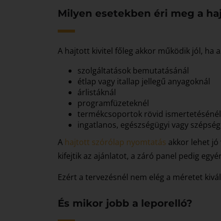
Milyen esetekben éri meg a haj
A hajtott kivitel főleg akkor működik jól, ha
szolgáltatások bemutatásánál
étlap vagy itallap jellegű anyagoknál
árlistáknál
programfüzeteknél
termékcsoportok rövid ismertetésénél
ingatlanos, egészségügyi vagy szépségi
A
hajtott szórólap nyomtatás
akkor lehet jó 
kifejtik az ajánlatot, a záró panel pedig egy
Ezért a tervezésnél nem elég a méretet kivál
És mikor jobb a leporelló?