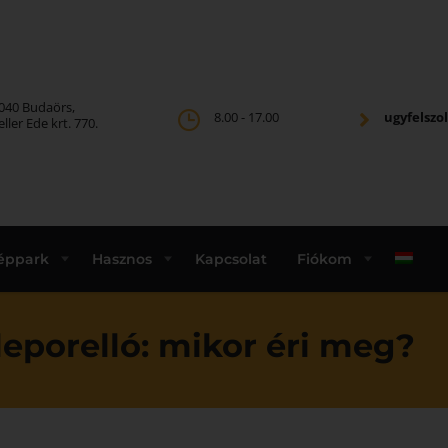
040 Budaörs,
8.00 - 17.00
ugyfelsz
eller Ede krt. 770.
éppark
Hasznos
Kapcsolat
Fiókom
 leporelló: mikor éri meg?