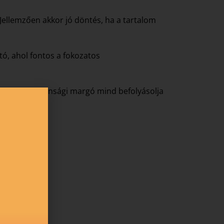
Jellemzően akkor jó döntés, ha a tartalom
tó, ahol fontos a fokozatos
futó és a biztonsági margó mind befolyásolja
nerrel.