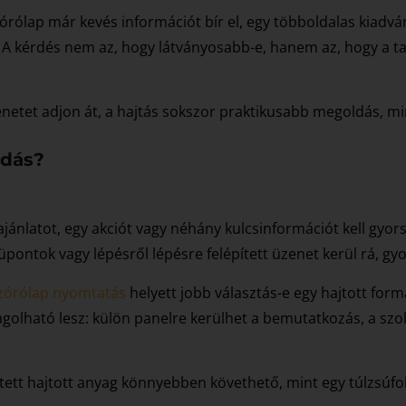
zórólap már kevés információt bír el, egy többoldalas kiadván
ó. A kérdés nem az, hogy látványosabb-e, hanem az, hogy a ta
etet adjon át, a hajtás sokszor praktikusabb megoldás, min
ldás?
ajánlatot, egy akciót vagy néhány kulcsinformációt kell gyor
ntok vagy lépésről lépésre felépített üzenet kerül rá, gyor
zórólap nyomtatás
helyett jobb választás-e egy hajtott fo
agolható lesz: külön panelre kerülhet a bemutatkozás, a szol
sztett hajtott anyag könnyebben követhető, mint egy túlzsúfol