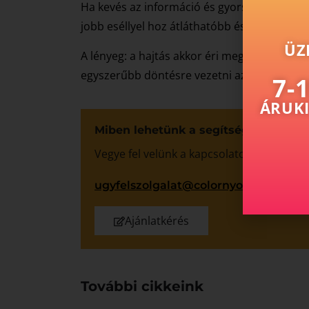
Ha kevés az információ és gyors figyelemfelk
jobb eséllyel hoz átláthatóbb és igényeseb
ÜZ
A lényeg: a hajtás akkor éri meg, ha nem d
egyszerűbb döntésre vezetni az érdeklődőt.
7-
ÁRUKI
Miben lehetünk a segítségére?
Vegye fel velünk a kapcsolatot, és mi bi
ugyfelszolgalat@colornyomda.hu
Ajánlatkérés
További cikkeink