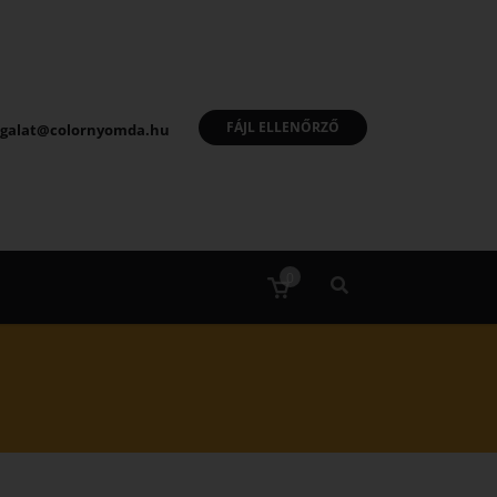
FÁJL ELLENŐRZŐ
olgalat@colornyomda.hu
0