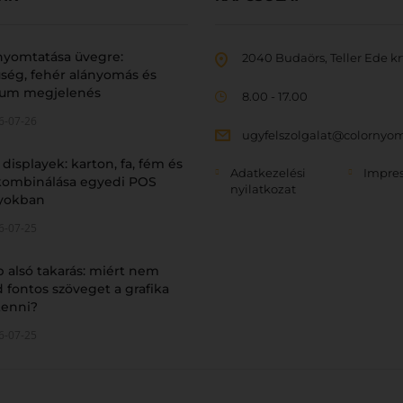
nyomtatása üvegre:
2040 Budaörs, Teller Ede krt
ség, fehér alányomás és
um megjelenés
8.00 - 17.00
6-07-26
ugyfelszolgalat@colornyo
 displayek: karton, fa, fém és
Adatkezelési
Impre
 kombinálása egyedi POS
nyilatkozat
nyokban
6-07-25
p alsó takarás: miért nem
 fontos szöveget a grafika
 tenni?
6-07-25