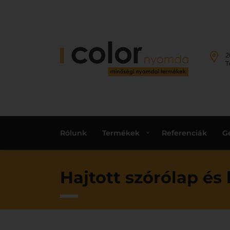
2
T
Rólunk
Termékek
Referenciák
G
Hajtott szórólap és