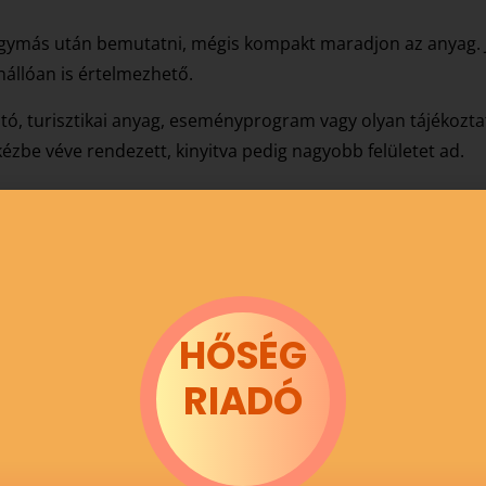
l egymás után bemutatni, mégis kompakt maradjon az anyag. 
nállóan is értelmezhető.
ató, turisztikai anyag, eseményprogram vagy olyan tájékozta
ézbe véve rendezett, kinyitva pedig nagyobb felületet ad.
pontos előkészítés: a hajtási irány, a panelek aránya, a ki
s már a gyártás előtt tisztázni egy
budapesti nyomdai
part
HŐSÉG
RIADÓ
ni?