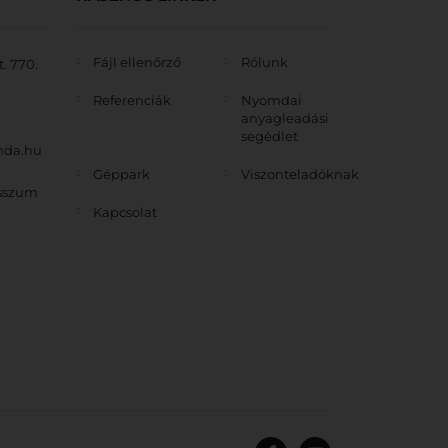
Fájl ellenőrző
Rólunk
. 770.
Referenciák
Nyomdai
anyagleadási
segédlet
mda.hu
Géppark
Viszonteladóknak
sszum
Kapcsolat