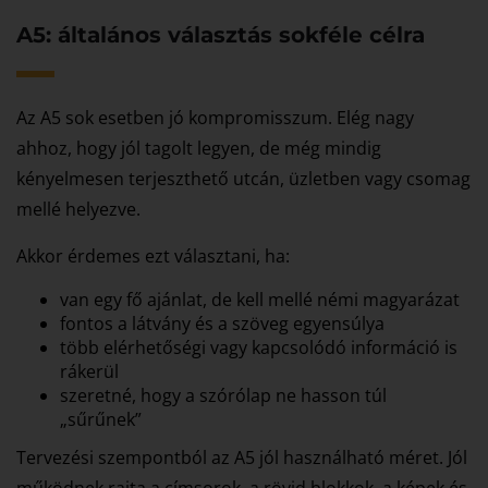
A5: általános választás sokféle célra
Az A5 sok esetben jó kompromisszum. Elég nagy
ahhoz, hogy jól tagolt legyen, de még mindig
kényelmesen terjeszthető utcán, üzletben vagy csomag
mellé helyezve.
Akkor érdemes ezt választani, ha:
van egy fő ajánlat, de kell mellé némi magyarázat
fontos a látvány és a szöveg egyensúlya
több elérhetőségi vagy kapcsolódó információ is
rákerül
szeretné, hogy a szórólap ne hasson túl
„sűrűnek”
Tervezési szempontból az A5 jól használható méret. Jól