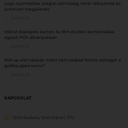
Logó nyomtatása üvegre: színhűség, fehér alányomás és
prémium megjelenés
2026-07-26
Hibrid displayek: karton, fa, fém és plexi kombinálása
egyedi POS állványokban
2026-07-25
Roll-up alsó takarás: miért nem szabad fontos szöveget a
grafika aljára tenni?
2026-07-25
KAPCSOLAT
2040 Budaörs, Teller Ede krt. 770.