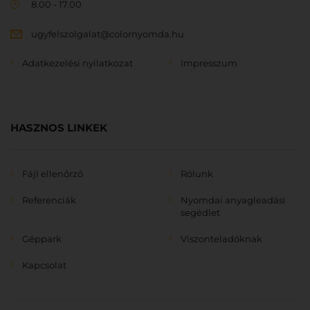
8.00 - 17.00
ugyfelszolgalat@colornyomda.hu
Adatkezelési nyilatkozat
Impresszum
HASZNOS LINKEK
Fájl ellenőrző
Rólunk
Referenciák
Nyomdai anyagleadási
segédlet
Géppark
Viszonteladóknak
Kapcsolat