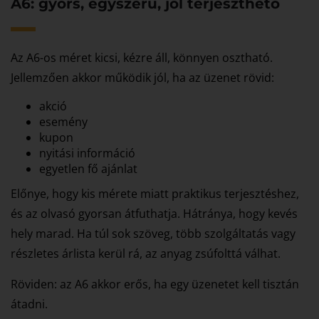
A6: gyors, egyszerű, jól terjeszthető
Az A6-os méret kicsi, kézre áll, könnyen osztható.
Jellemzően akkor működik jól, ha az üzenet rövid:
akció
esemény
kupon
nyitási információ
egyetlen fő ajánlat
Előnye, hogy kis mérete miatt praktikus terjesztéshez,
és az olvasó gyorsan átfuthatja. Hátránya, hogy kevés
hely marad. Ha túl sok szöveg, több szolgáltatás vagy
részletes árlista kerül rá, az anyag zsúfolttá válhat.
Röviden: az A6 akkor erős, ha egy üzenetet kell tisztán
átadni.