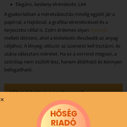
Elegáns, keskeny elrendezés: LA4
A gyakorlatban a méretválasztás mindig együtt jár a
papírral, a hajtással, a grafikai elrendezéssel és a
terjesztési céllal is. Ezért érdemes olyan
nyomda
mellett dönteni, ahol a kivitelezés illeszkedik az anyag
céljához. A lényeg: először az üzenetet kell tisztázni, és
utána választani méretet. Ha ez a sorrend megvan, a
szórólap nem zsúfolt lesz, hanem átlátható és könnyen
befogadható.
Miben lehetünk a segítségére?
Vegye fel velünk a kapcsolatot, és mi biztosan
megtaláljuk az önnek leginkább megfelelő
HŐSÉG
nyomdai megoldásokat.
RIADÓ