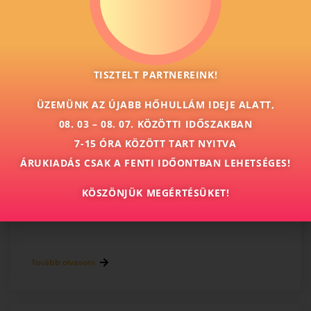
ugyfelszolgalat@colornyomda.hu
Ajánlatkérés
TISZTELT PARTNEREINK!
ÜZEMÜNK AZ ÚJABB HŐHULLÁM IDEJE ALATT,
További cikkeink
08. 03 – 08. 07. KÖZÖTTI IDŐSZAKBAN
7-15 ÓRA KÖZÖTT TART NYITVA
ÁRUKIADÁS CSAK A FENTI IDŐONTBAN LEHETSÉGES!
A5 szórólap nyomtatás: mikor ez a
legjobb választás?
KÖSZÖNJÜK MEGÉRTÉSÜKET!
Tovább olvasom