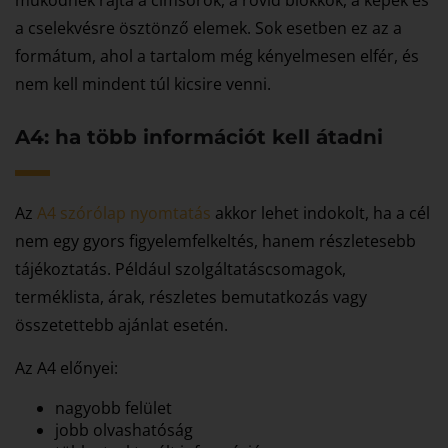
működnek rajta a címsorok, a rövid blokkok, a képek és
a cselekvésre ösztönző elemek. Sok esetben ez az a
formátum, ahol a tartalom még kényelmesen elfér, és
nem kell mindent túl kicsire venni.
A4: ha több információt kell átadni
Az
A4 szórólap nyomtatás
akkor lehet indokolt, ha a cél
nem egy gyors figyelemfelkeltés, hanem részletesebb
tájékoztatás. Például szolgáltatáscsomagok,
terméklista, árak, részletes bemutatkozás vagy
összetettebb ajánlat esetén.
Az A4 előnyei:
nagyobb felület
jobb olvashatóság