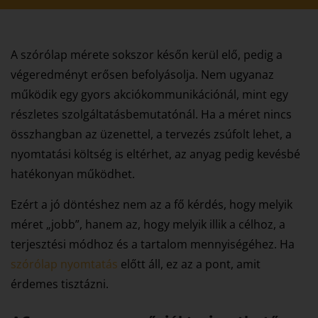
A szórólap mérete sokszor későn kerül elő, pedig a
végeredményt erősen befolyásolja. Nem ugyanaz
működik egy gyors akciókommunikációnál, mint egy
részletes szolgáltatásbemutatónál. Ha a méret nincs
összhangban az üzenettel, a tervezés zsúfolt lehet, a
nyomtatási költség is eltérhet, az anyag pedig kevésbé
hatékonyan működhet.
Ezért a jó döntéshez nem az a fő kérdés, hogy melyik
méret „jobb”, hanem az, hogy melyik illik a célhoz, a
terjesztési módhoz és a tartalom mennyiségéhez. Ha
szórólap nyomtatás
előtt áll, ez az a pont, amit
érdemes tisztázni.