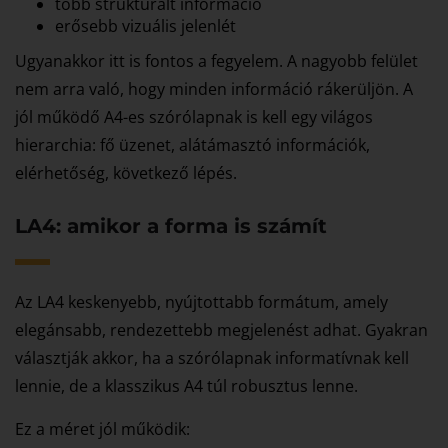
több strukturált információ
erősebb vizuális jelenlét
Ugyanakkor itt is fontos a fegyelem. A nagyobb felület
nem arra való, hogy minden információ rákerüljön. A
jól működő A4-es szórólapnak is kell egy világos
hierarchia: fő üzenet, alátámasztó információk,
elérhetőség, következő lépés.
LA4: amikor a forma is számít
Az LA4 keskenyebb, nyújtottabb formátum, amely
elegánsabb, rendezettebb megjelenést adhat. Gyakran
választják akkor, ha a szórólapnak informatívnak kell
lennie, de a klasszikus A4 túl robusztus lenne.
Ez a méret jól működik: