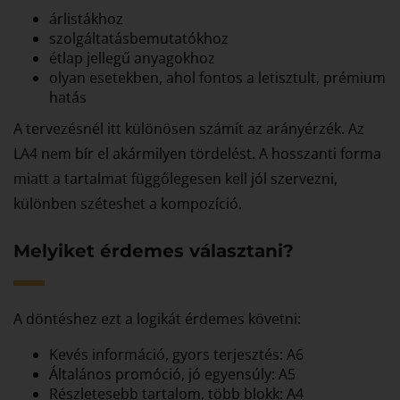
árlistákhoz
szolgáltatásbemutatókhoz
étlap jellegű anyagokhoz
olyan esetekben, ahol fontos a letisztult, prémium
hatás
A tervezésnél itt különösen számít az arányérzék. Az
LA4 nem bír el akármilyen tördelést. A hosszanti forma
miatt a tartalmat függőlegesen kell jól szervezni,
különben széteshet a kompozíció.
Melyiket érdemes választani?
A döntéshez ezt a logikát érdemes követni:
Kevés információ, gyors terjesztés: A6
Általános promóció, jó egyensúly: A5
Részletesebb tartalom, több blokk: A4