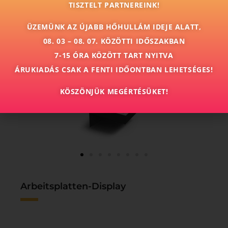
TISZTELT PARTNEREINK!
ÜZEMÜNK AZ ÚJABB HŐHULLÁM IDEJE ALATT,
08. 03 – 08. 07. KÖZÖTTI IDŐSZAKBAN
7-15 ÓRA KÖZÖTT TART NYITVA
ÁRUKIADÁS CSAK A FENTI IDŐONTBAN LEHETSÉGES!
KÖSZÖNJÜK MEGÉRTÉSÜKET!
Arbeitsplatten-Display