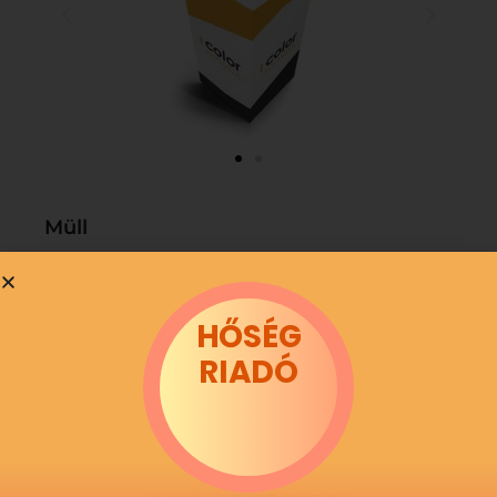
Müll
HŐSÉG
RIADÓ
Benutzerdefinierte Anzeigetypen