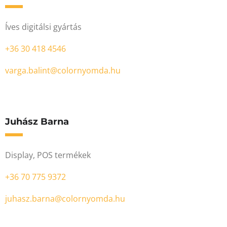
Íves digitálsi gyártás
+36 30 418 4546
varga.balint@colornyomda.hu
Juhász Barna
Display, POS termékek
+36 70 775 9372
juhasz.barna@colornyomda.hu