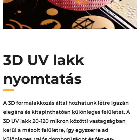
3D UV lakk
nyomtatás
A 3D formalakkozás által hozhatunk létre igazán
elegáns és kitapinthatóan különleges felületet. A
3D UV lakk 20-120 mikron közötti vastagságban
kerül a mázolt felületre, így egyszerre ad
különleges, valós domborúságot és fényes-