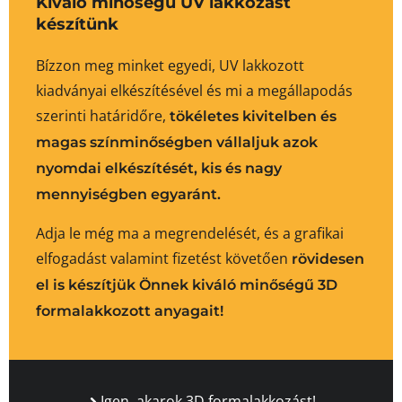
Kiváló minőségű UV lakkozást
készítünk
Bízzon meg minket egyedi, UV lakkozott
kiadványai elkészítésével és mi a megállapodás
szerinti határidőre,
tökéletes kivitelben és
magas színminőségben vállaljuk azok
nyomdai elkészítését, kis és nagy
mennyiségben egyaránt.
Adja le még ma a megrendelését, és a grafikai
elfogadást valamint fizetést követően
rövidesen
el is készítjük Önnek kiváló minőségű 3D
formalakkozott anyagait!
Igen, akarok 3D formalakkozást!