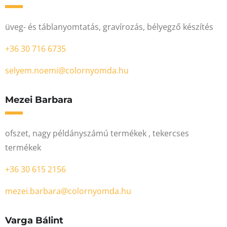
üveg- és táblanyomtatás, gravírozás, bélyegző készítés
+36 30 716 6735
selyem.noemi@colornyomda.hu
Mezei Barbara
ofszet, nagy példányszámú termékek , tekercses
termékek
+36 30 615 2156
mezei.barbara@colornyomda.hu
Varga Bálint