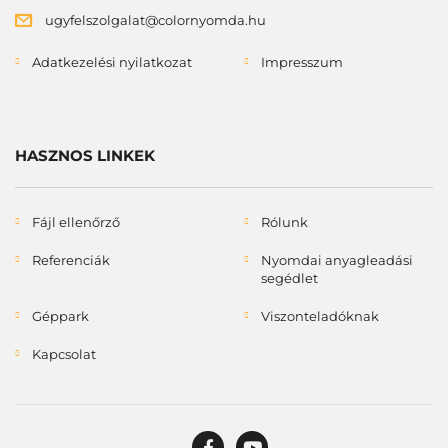
ugyfelszolgalat@colornyomda.hu
Adatkezelési nyilatkozat
Impresszum
HASZNOS LINKEK
Fájl ellenőrző
Rólunk
Referenciák
Nyomdai anyagleadási
segédlet
Géppark
Viszonteladóknak
Kapcsolat