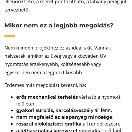
ellenőrizhető, a méret pontosítható, a látvány pedig jól
tervezhető.
Mikor nem ez a legjobb megoldás?
Nem minden projekthez ez az ideális út. Vannak
helyzetek, amikor az üveg vagy a közvetlen UV
nyomtatás érzékenyebb, költségesebb vagy
egyszerűen nem a legpraktikusabb.
Érdemes más megoldást keresni, ha:
várható a nyomott
erős mechanikai terhelés
felületen,
áll fenn,
gyakori súrolás, karcolásveszély
,
nem megfelelő az alapanyag minősége
áll rendelkezésre,
rosszul előkészített grafika
– például
a felhasználási környezet speciális