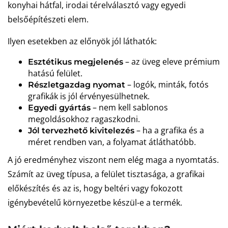
konyhai hátfal, irodai térelválasztó vagy egyedi
belsőépítészeti elem.
Ilyen esetekben az előnyök jól láthatók:
– az üveg eleve prémium
Esztétikus megjelenés
hatású felület.
– logók, minták, fotós
Részletgazdag nyomat
grafikák is jól érvényesülhetnek.
– nem kell sablonos
Egyedi gyártás
megoldásokhoz ragaszkodni.
– ha a grafika és a
Jól tervezhető kivitelezés
méret rendben van, a folyamat átláthatóbb.
A jó eredményhez viszont nem elég maga a nyomtatás.
Számít az üveg típusa, a felület tisztasága, a grafikai
előkészítés és az is, hogy beltéri vagy fokozott
igénybevételű környezetbe készül-e a termék.