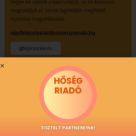
Vegye fel velünk a kapcsolatot, és mi biztosan
megtaláljuk az önnek leginkább megfelelő
nyomdai megoldásokat.
ugyfelszolgalat@colornyomda.hu
Ajánlatkérés
További cikkeink
HŐSÉG
RIADÓ
Miért lehet fakó a nyomtatott üveg? 5
hiba és megelőzés
TISZTELT PARTNEREINK!