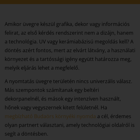
Amikor üvegre készül grafika, dekor vagy információs
felirat, az első kérdés rendszerint nem a dizájn, hanem
a technológia. UV vagy kerámiabázisú megoldás kell? A
döntés azért fontos, mert az elvárt látvány, a használati
környezet és a tartóssági igény együtt határozza meg,
melyik eljárás lehet a megfelelő.
A nyomtatás üvegre területén nincs univerzális válasz.
Más szempontok számítanak egy beltéri
dekorpanelnél, és mások egy intenzíven használt,
hőnek vagy vegyszernek kitett felületnél. Ha
megbízható Budaörs környéki nyomda
a cél, érdemes
olyan partnert választani, amely technológiai oldalról is
segít a döntésben.