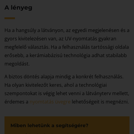
A lényeg
Ha a hangsúly a látványon, az egyedi megjelenésen és a
gyors kivitelezésen van, az UV-nyomtatás gyakran
megfelelő választás. Ha a felhasználás tartóssági oldala
erősebb, a kerámiabázisú technológia adhat stabilabb
megoldást.
A biztos döntés alapja mindig a konkrét felhasználás.
Ha olyan kivitelezőt keres, ahol a technológiai
szempontokat is végig lehet venni a látványterv mellett,
érdemes a
nyomtatás üvegre
lehetőségeit is megnézni.
Miben lehetünk a segítségére?