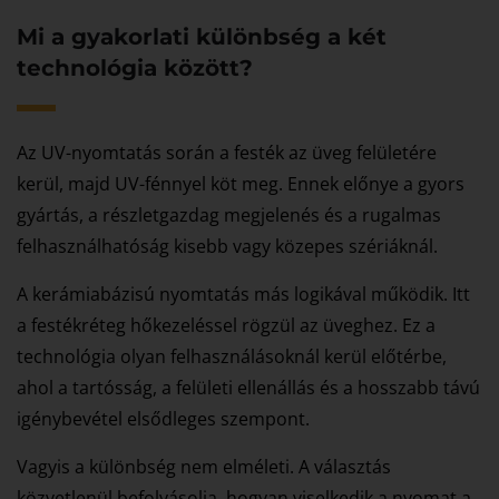
Mi a gyakorlati különbség a két
technológia között?
Az UV-nyomtatás során a festék az üveg felületére
kerül, majd UV-fénnyel köt meg. Ennek előnye a gyors
gyártás, a részletgazdag megjelenés és a rugalmas
felhasználhatóság kisebb vagy közepes szériáknál.
A kerámiabázisú nyomtatás más logikával működik. Itt
a festékréteg hőkezeléssel rögzül az üveghez. Ez a
technológia olyan felhasználásoknál kerül előtérbe,
ahol a tartósság, a felületi ellenállás és a hosszabb távú
igénybevétel elsődleges szempont.
Vagyis a különbség nem elméleti. A választás
közvetlenül befolyásolja, hogyan viselkedik a nyomat a