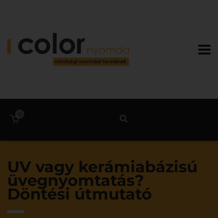
0
UV vagy kerámiabázisú
üvegnyomtatás?
Döntési útmutató