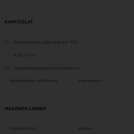
KAPCSOLAT
2040 Budaörs, Teller Ede krt. 770.
8.00 - 17.00
ugyfelszolgalat@colornyomda.hu
Adatkezelési nyilatkozat
Impresszum
HASZNOS LINKEK
Fájl ellenőrző
Rólunk