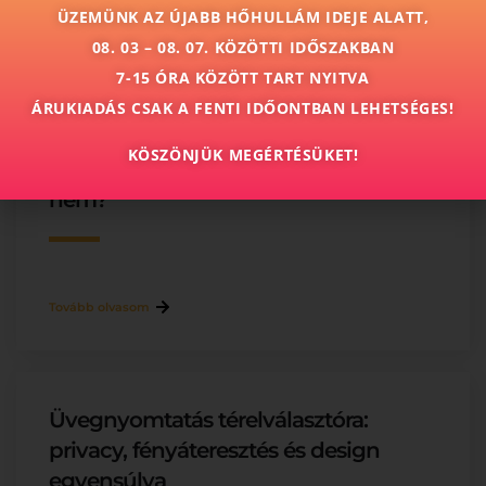
ÜZEMÜNK AZ ÚJABB HŐHULLÁM IDEJE ALATT,
Tovább olvasom
08. 03 – 08. 07. KÖZÖTTI IDŐSZAKBAN
7-15 ÓRA KÖZÖTT TART NYITVA
ÁRUKIADÁS CSAK A FENTI IDŐONTBAN LEHETSÉGES!
Nyomtatott üveg tisztítása és
KÖSZÖNJÜK MEGÉRTÉSÜKET!
karbantartása: mit szabad és mit
nem?
Tovább olvasom
Üvegnyomtatás térelválasztóra:
privacy, fényáteresztés és design
egyensúlya