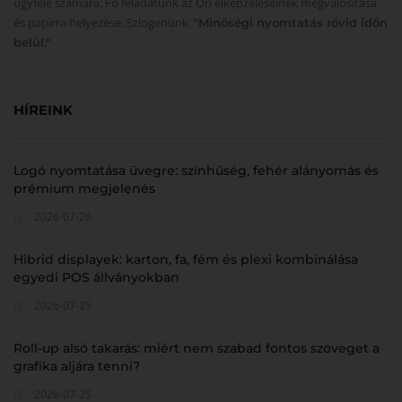
ügyfele számára. Fő feladatunk az Ön elképzeléseinek megvalósítása
és papírra helyezése. Szlogenünk:
"Minőségi nyomtatás rövid időn
belül."
HÍREINK
Logó nyomtatása üvegre: színhűség, fehér alányomás és
prémium megjelenés
2026-07-26
Hibrid displayek: karton, fa, fém és plexi kombinálása
egyedi POS állványokban
2026-07-25
Roll-up alsó takarás: miért nem szabad fontos szöveget a
grafika aljára tenni?
2026-07-25