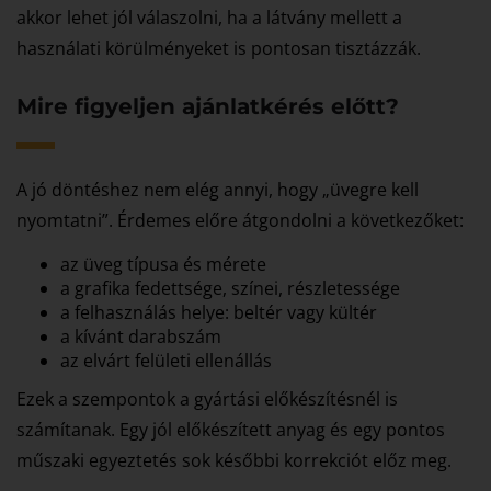
akkor lehet jól válaszolni, ha a látvány mellett a
használati körülményeket is pontosan tisztázzák.
Mire figyeljen ajánlatkérés előtt?
A jó döntéshez nem elég annyi, hogy „üvegre kell
nyomtatni”. Érdemes előre átgondolni a következőket:
az üveg típusa és mérete
a grafika fedettsége, színei, részletessége
a felhasználás helye: beltér vagy kültér
a kívánt darabszám
az elvárt felületi ellenállás
Ezek a szempontok a gyártási előkészítésnél is
számítanak. Egy jól előkészített anyag és egy pontos
műszaki egyeztetés sok későbbi korrekciót előz meg.