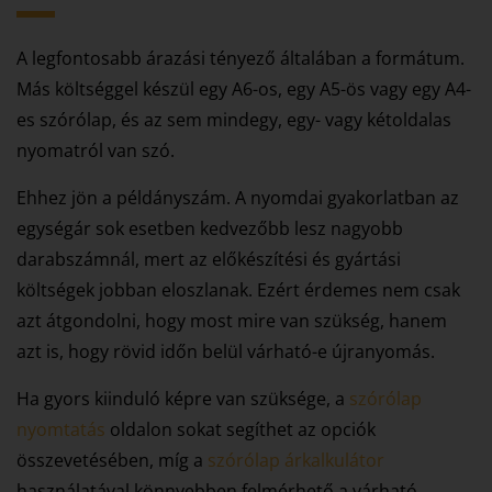
A legfontosabb árazási tényező általában a formátum.
Más költséggel készül egy A6-os, egy A5-ös vagy egy A4-
es szórólap, és az sem mindegy, egy- vagy kétoldalas
nyomatról van szó.
Ehhez jön a példányszám. A nyomdai gyakorlatban az
egységár sok esetben kedvezőbb lesz nagyobb
darabszámnál, mert az előkészítési és gyártási
költségek jobban eloszlanak. Ezért érdemes nem csak
azt átgondolni, hogy most mire van szükség, hanem
azt is, hogy rövid időn belül várható-e újranyomás.
Ha gyors kiinduló képre van szüksége, a
szórólap
nyomtatás
oldalon sokat segíthet az opciók
összevetésében, míg a
szórólap árkalkulátor
használatával könnyebben felmérhető a várható