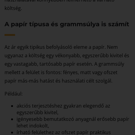
költség.
A papír típusa és grammsúlya is számít
Az ár egyik tipikus befolyásoló eleme a papír. Nem
ugyanaz a költség egy vékonyabb, egyszerűbb kivitel és
egy vastagabb, tartósabb papír esetén. A grammsúly
mellett a felület is fontos: fényes, matt vagy ofszet
papír más-más hatást és használati célt szolgál.
Például:
akciós terjesztéshez gyakran elegendő az
egyszerűbb kivitel,
igényesebb bemutatkozó anyagnál erősebb papír
lehet indokolt,
írható felülethez az ofszet papír praktikus