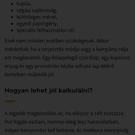
hajtás,
vágási sajátosság,
különleges méret,
egyedi papírigény,
speciális felhasználási cél.
Ezek nem minden esetben szükségesek. Akkor
indokoltak, ha a terjesztés módja vagy a kampány célja
ezt megköveteli. Egy étlapjellegű szórólap, egy kuponos
anyag és egy promóciós kézbe adható lap eltérő
kivitelben működik jól.
Hogyan lehet jól kalkulálni?
A legjobb megközelítés az, ha először a célt tisztázza.
Hol fogják osztani, mennyi ideig lesz használatban,
milyen benyomást kell keltenie, és mekkora mennyiség