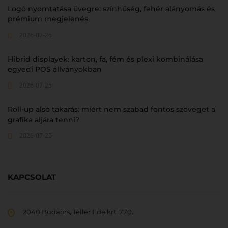
Logó nyomtatása üvegre: színhűség, fehér alányomás és
prémium megjelenés
2026-07-26
Hibrid displayek: karton, fa, fém és plexi kombinálása
egyedi POS állványokban
2026-07-25
Roll-up alsó takarás: miért nem szabad fontos szöveget a
grafika aljára tenni?
2026-07-25
KAPCSOLAT
2040 Budaörs, Teller Ede krt. 770.