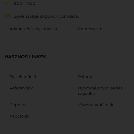
8.00 - 17.00
ugyfelszolgalat@colornyomda.hu
Adatkezelési nyilatkozat
Impresszum
HASZNOS LINKEK
Fájl ellenőrző
Rólunk
Referenciák
Nyomdai anyagleadási
segédlet
Géppark
Viszonteladóknak
Kapcsolat