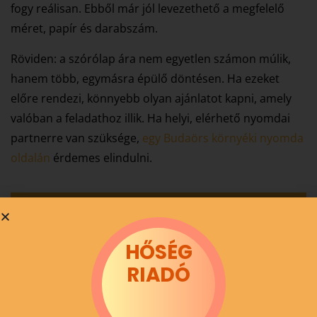
fogy reálisan. Ebből már jól levezethető a megfelelő
méret, papír és darabszám.
Röviden: a szórólap ára nem egyetlen számon múlik,
hanem több, egymásra épülő döntésen. Ha ezeket
előre rendezi, könnyebb olyan ajánlatot kapni, amely
valóban a feladathoz illik. Ha helyi, elérhető nyomdai
partnerre van szüksége,
egy Budaörs környéki nyomda
oldalán
érdemes elindulni.
Miben lehetünk a segítségére?
Vegye fel velünk a kapcsolatot, és mi biztosan
HŐSÉG
megtaláljuk az önnek leginkább megfelelő
RIADÓ
nyomdai megoldásokat.
ugyfelszolgalat@colornyomda.hu