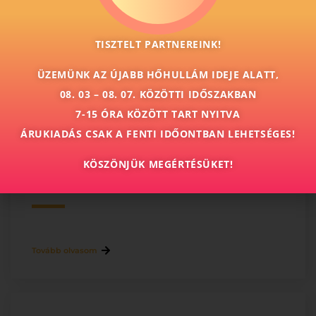
Ajánlatkérés
TISZTELT PARTNEREINK!
ÜZEMÜNK AZ ÚJABB HŐHULLÁM IDEJE ALATT,
08. 03 – 08. 07. KÖZÖTTI IDŐSZAKBAN
További cikkeink
7-15 ÓRA KÖZÖTT TART NYITVA
ÁRUKIADÁS CSAK A FENTI IDŐONTBAN LEHETSÉGES!
Milyen szórólap méretet válasszak?
KÖSZÖNJÜK MEGÉRTÉSÜKET!
A6, A5, A4 és LA4 összehasonlítása
Tovább olvasom