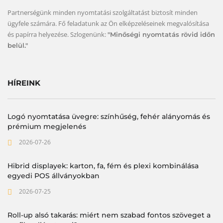
Partnerségünk minden nyomtatási szolgáltatást biztosít minden
ügyfele számára. Fő feladatunk az Ön elképzeléseinek megvalósítása
és papírra helyezése. Szlogenünk:
"Minőségi nyomtatás rövid időn
belül."
HÍREINK
Logó nyomtatása üvegre: színhűség, fehér alányomás és
prémium megjelenés
2026-07-26
Hibrid displayek: karton, fa, fém és plexi kombinálása
egyedi POS állványokban
2026-07-25
Roll-up alsó takarás: miért nem szabad fontos szöveget a