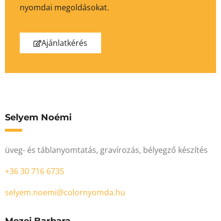
nyomdai megoldásokat.
Ajánlatkérés
Selyem Noémi
üveg- és táblanyomtatás, gravírozás, bélyegző készítés
+36 30 716 6735
selyem.noemi@colornyomda.hu
Mezei Barbara