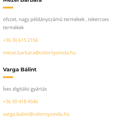
ofszet, nagy példányszámú termékek , tekercses
termékek
+36 30 615 2156
mezei.barbara@colornyomda.hu
Varga Bálint
Íves digitálsi gyártás
+36 30 418 4546
varga.balint@colornyomda.hu