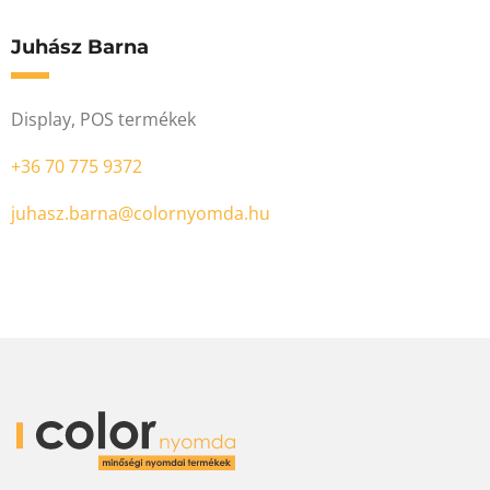
Juhász Barna
Display, POS termékek
+36 70 775 9372
juhasz.barna@colornyomda.hu