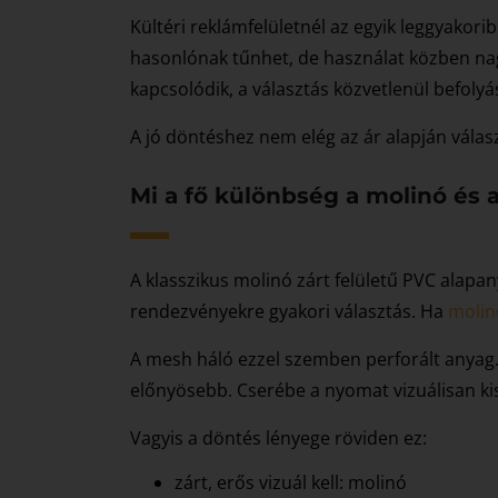
Kültéri reklámfelületnél az egyik leggyakor
hasonlónak tűnhet, de használat közben nagy
kapcsolódik, a választás közvetlenül befolyás
A jó döntéshez nem elég az ár alapján választ
Mi a fő különbség a molinó és 
A klasszikus molinó zárt felületű PVC alapa
rendezvényekre gyakori választás. Ha
molin
A mesh háló ezzel szemben perforált anyag. A
előnyösebb. Cserébe a nyomat vizuálisan k
Vagyis a döntés lényege röviden ez:
zárt, erős vizuál kell: molinó