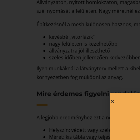
Állványzaton, nyitott homlokzaton, magasba
szél nyomását a felületen. Nagy méretnél 
Építkezésnél a mesh különösen hasznos, me
kevésbé „vitorlázik”
nagy felületen is kezelhetőbb
állványzatra jól illeszthető
szeles időben jellemzően kedvezőbben
Ilyen munkáknál a látványterv mellett a kih
környezetben fog működni az anyag.
Mire érdemes figyelni rendelés
A legjobb eredményhez ezt a négy dolgot ér
Helyszín: védett vagy szeles?
Méret: kis tábla vagy teljes homlokzati 