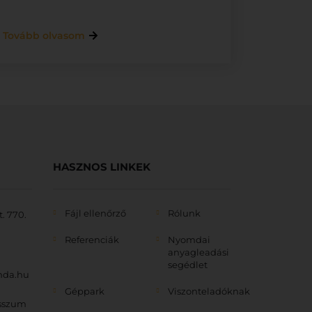
Tovább olvasom
HASZNOS LINKEK
Fájl ellenőrző
Rólunk
. 770.
Referenciák
Nyomdai
anyagleadási
segédlet
mda.hu
Géppark
Viszonteladóknak
sszum