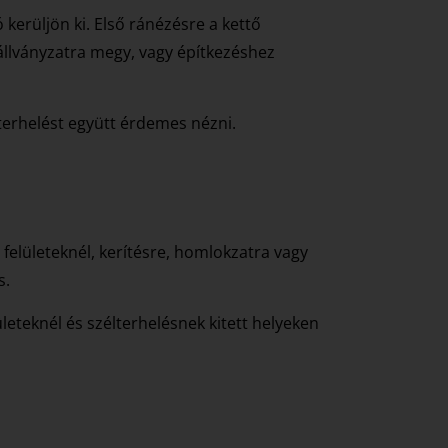
kerüljön ki. Első ránézésre a kettő
állványzatra megy, vagy építkezéshez
ó terhelést együtt érdemes nézni.
felületeknél, kerítésre, homlokzatra vagy
s.
leteknél és szélterhelésnek kitett helyeken