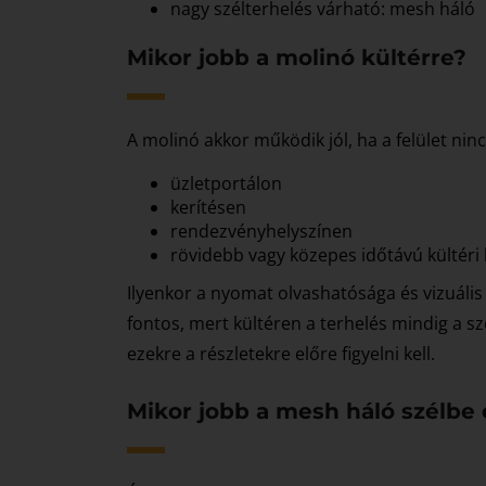
nagy szélterhelés várható: mesh háló
Mikor jobb a molinó kültérre?
A molinó akkor működik jól, ha a felület nin
üzletportálon
kerítésen
rendezvényhelyszínen
rövidebb vagy közepes időtávú kültér
Ilyenkor a nyomat olvashatósága és vizuális
fontos, mert kültéren a terhelés mindig a szé
ezekre a részletekre előre figyelni kell.
Mikor jobb a mesh háló szélbe 