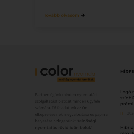
Tovább olvasom
HÍRE
Logó 
Partnerségünk minden nyomtatási
színhű
szolgáltatást biztosít minden ügyfele
prémi
számára. Fő feladatunk az Ön
202
elképzeléseinek megvalósítása és papírra
helyezése. Szlogenünk:
"Minőségi
Hibrid
nyomtatás rövid időn belül."
plexi