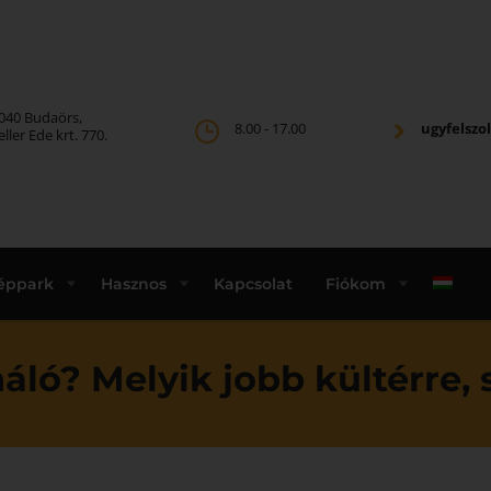
040 Budaörs,
8.00 - 17.00
ugyfelsz
eller Ede krt. 770.
éppark
Hasznos
Kapcsolat
Fiókom
ló? Melyik jobb kültérre, 