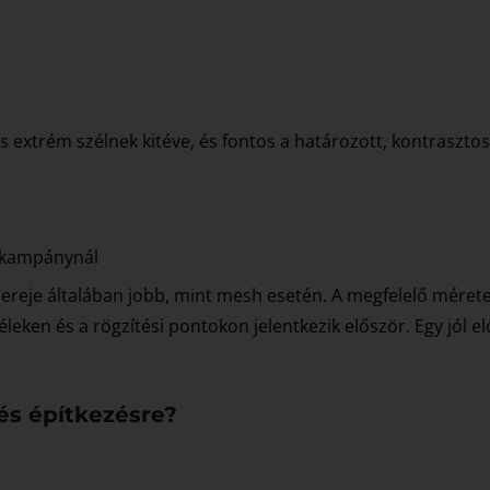
cs extrém szélnek kitéve, és fontos a határozott, kontraszto
i kampánynál
 ereje általában jobb, mint mesh esetén. A megfelelő méretez
leken és a rögzítési pontokon jelentkezik először. Egy jól e
és építkezésre?