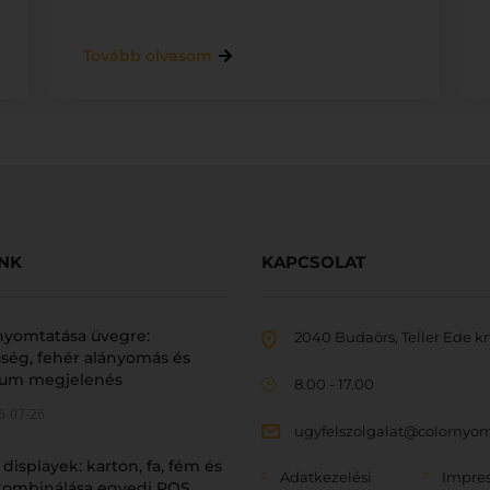
Tovább olvasom
INK
KAPCSOLAT
nyomtatása üvegre:
2040 Budaörs, Teller Ede krt
ség, fehér alányomás és
um megjelenés
8.00 - 17.00
6-07-26
ugyfelszolgalat@colornyo
 displayek: karton, fa, fém és
Adatkezelési
Impre
 kombinálása egyedi POS