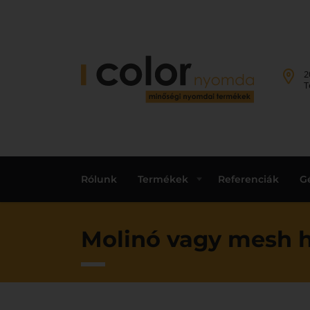
2
T
Rólunk
Termékek
Referenciák
G
Molinó vagy mesh há