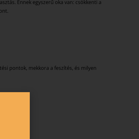
sztás. Ennek egyszerű oka van: csökkenti a
ont.
tési pontok, mekkora a feszítés, és milyen