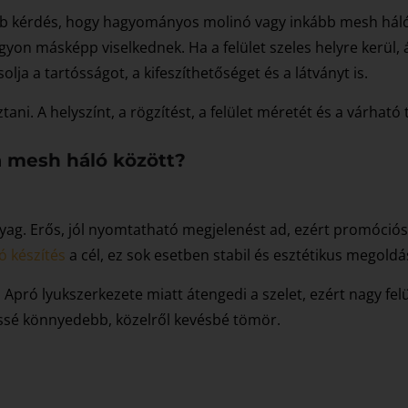
ibb kérdés, hogy hagyományos molinó vagy inkább mesh háló 
on másképp viselkednek. Ha a felület szeles helyre kerül, 
olja a tartósságot, a kifeszíthetőséget és a látványt is.
ani. A helyszínt, a rögzítést, a felület méretét és a várhat
a mesh háló között?
nyag. Erős, jól nyomtatható megjelenést ad, ezért promóciós 
ó készítés
a cél, ez sok esetben stabil és esztétikus megoldá
pró lyukszerkezete miatt átengedi a szelet, ezért nagy felü
issé könnyedebb, közelről kevésbé tömör.