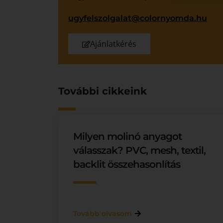
ugyfelszolgalat@colornyomda.hu
Ajánlatkérés
További cikkeink
Milyen molinó anyagot
válasszak? PVC, mesh, textil,
backlit összehasonlítás
Tovább olvasom