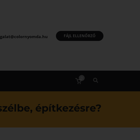
FÁJL ELLENŐRZŐ
olgalat@colornyomda.hu
0
szélbe, építkezésre?