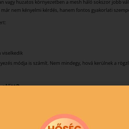
n vagy huzatos környezetben a mesh háló sokszor jobb vála
ez már nem kényelmi kérdés, hanem fontos gyakorlati szemp
rt:
 viselkedik
elyezés módja is számít. Nem mindegy, hová kerülnek a rögzí
 előtt?
demes előre tisztázni:
felület?