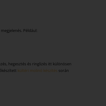
s megjelenés. Például:
és, hegesztés és ringlizés itt különösen
lőkészített
kültéri molinó készítés
során