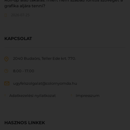
grafika aljára tenni?
2026-07-25
KAPCSOLAT
2040 Budaörs, Teller Ede krt. 770.
8.00 - 17.00
ugyfelszolgalat@colornyomda.hu
Adatkezelési nyilatkozat
Impresszum
HASZNOS LINKEK