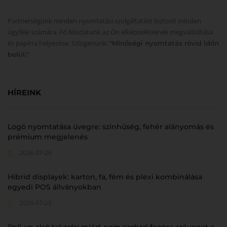
Partnerségünk minden nyomtatási szolgáltatást biztosít minden
ügyfele számára. Fő feladatunk az Ön elképzeléseinek megvalósítása
és papírra helyezése. Szlogenünk:
"Minőségi nyomtatás rövid időn
belül."
HÍREINK
Logó nyomtatása üvegre: színhűség, fehér alányomás és
prémium megjelenés
2026-07-26
Hibrid displayek: karton, fa, fém és plexi kombinálása
egyedi POS állványokban
2026-07-25
Roll-up alsó takarás: miért nem szabad fontos szöveget a