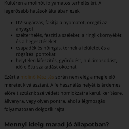
Kültéren a molinót folyamatos terhelés éri. A
legerősebb hatások általában ezek:
UV-sugárzás, fakítja a nyomatot, öregíti az
anyagot
szélterhelés, feszíti a széleket, a ringlik környékét
és a hegesztéseket
csapadék és hőingás, terheli a felületet és a
rögzítési pontokat
helytelen kifeszítés, gyűrődést, hullámosodást,
idő előtti szakadást okozhat
Ezért a
molinó készítés
során nem elég a megfelelő
méretet kiválasztani. A felhasználás helyét is érdemes
előre tisztázni: szélvédett homlokzatra kerül, kerítésre,
állványra, vagy olyan pontra, ahol a légmozgás
folyamatosan dolgozik rajta.
Mennyi ideig marad jó állapotban?