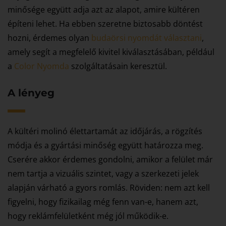
minősége együtt adja azt az alapot, amire kültéren
építeni lehet. Ha ebben szeretne biztosabb döntést
hozni, érdemes olyan
budaörsi nyomdát választani
,
amely segít a megfelelő kivitel kiválasztásában, például
a
Color Nyomda
szolgáltatásain keresztül.
A lényeg
A kültéri molinó élettartamát az időjárás, a rögzítés
módja és a gyártási minőség együtt határozza meg.
Cserére akkor érdemes gondolni, amikor a felület már
nem tartja a vizuális szintet, vagy a szerkezeti jelek
alapján várható a gyors romlás. Röviden: nem azt kell
figyelni, hogy fizikailag még fenn van-e, hanem azt,
hogy reklámfelületként még jól működik-e.