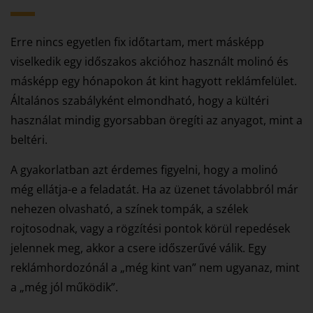
Erre nincs egyetlen fix időtartam, mert másképp
viselkedik egy időszakos akcióhoz használt molinó és
másképp egy hónapokon át kint hagyott reklámfelület.
Általános szabályként elmondható, hogy a kültéri
használat mindig gyorsabban öregíti az anyagot, mint a
beltéri.
A gyakorlatban azt érdemes figyelni, hogy a molinó
még ellátja-e a feladatát. Ha az üzenet távolabbról már
nehezen olvasható, a színek tompák, a szélek
rojtosodnak, vagy a rögzítési pontok körül repedések
jelennek meg, akkor a csere időszerűvé válik. Egy
reklámhordozónál a „még kint van” nem ugyanaz, mint
a „még jól működik”.