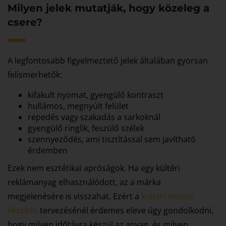
Milyen jelek mutatják, hogy közeleg a
csere?
A legfontosabb figyelmeztető jelek általában gyorsan
felismerhetők:
kifakult nyomat, gyengülő kontraszt
hullámos, megnyúlt felület
repedés vagy szakadás a sarkoknál
gyengülő ringlik, feszülő szélek
szennyeződés, ami tisztítással sem javítható
érdemben
Ezek nem esztétikai apróságok. Ha egy kültéri
reklámanyag elhasználódott, az a márka
megjelenésére is visszahat. Ezért a
kültéri molinó
készítés
tervezésénél érdemes eleve úgy gondolkodni,
hogy milyen időtávra készül az anyag, és milyen