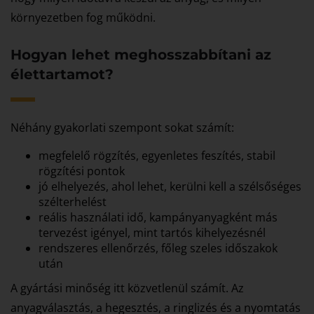
környezetben fog működni.
Hogyan lehet meghosszabbítani az
élettartamot?
Néhány gyakorlati szempont sokat számít:
megfelelő rögzítés, egyenletes feszítés, stabil
rögzítési pontok
jó elhelyezés, ahol lehet, kerülni kell a szélsőséges
szélterhelést
reális használati idő, kampányanyagként más
tervezést igényel, mint tartós kihelyezésnél
rendszeres ellenőrzés, főleg szeles időszakok
után
A gyártási minőség itt közvetlenül számít. Az
anyagválasztás, a hegesztés, a ringlizés és a nyomtatás