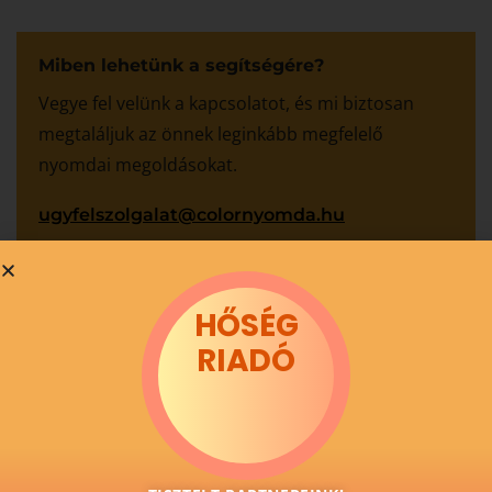
Miben lehetünk a segítségére?
Vegye fel velünk a kapcsolatot, és mi biztosan
megtaláljuk az önnek leginkább megfelelő
nyomdai megoldásokat.
ugyfelszolgalat@colornyomda.hu
Ajánlatkérés
HŐSÉG
RIADÓ
További cikkeink
Milyen molinó anyagot válasszak?