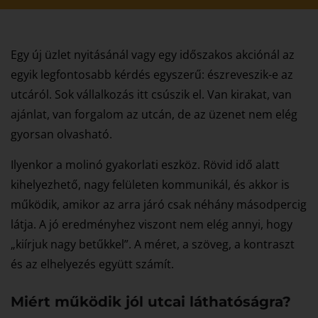
Egy új üzlet nyitásánál vagy egy időszakos akciónál az
egyik legfontosabb kérdés egyszerű: észreveszik-e az
utcáról. Sok vállalkozás itt csúszik el. Van kirakat, van
ajánlat, van forgalom az utcán, de az üzenet nem elég
gyorsan olvasható.
Ilyenkor a molinó gyakorlati eszköz. Rövid idő alatt
kihelyezhető, nagy felületen kommunikál, és akkor is
működik, amikor az arra járó csak néhány másodpercig
látja. A jó eredményhez viszont nem elég annyi, hogy
„kiírjuk nagy betűkkel”. A méret, a szöveg, a kontraszt
és az elhelyezés együtt számít.
Miért működik jól utcai láthatóságra?