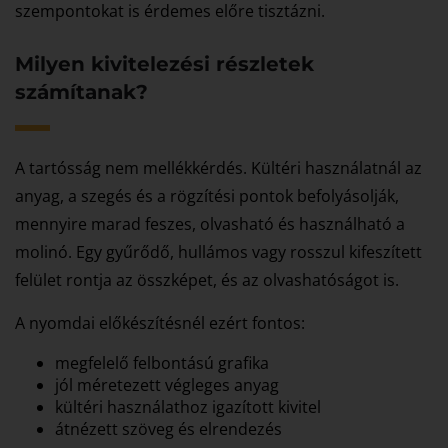
szempontokat is érdemes előre tisztázni.
Milyen kivitelezési részletek
számítanak?
A tartósság nem mellékkérdés. Kültéri használatnál az
anyag, a szegés és a rögzítési pontok befolyásolják,
mennyire marad feszes, olvasható és használható a
molinó. Egy gyűrődő, hullámos vagy rosszul kifeszített
felület rontja az összképet, és az olvashatóságot is.
A nyomdai előkészítésnél ezért fontos:
megfelelő felbontású grafika
jól méretezett végleges anyag
kültéri használathoz igazított kivitel
átnézett szöveg és elrendezés