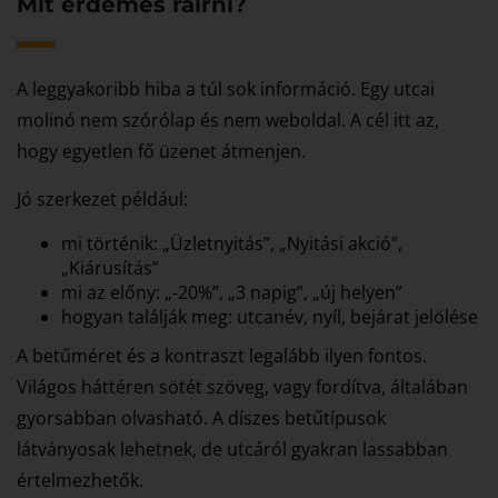
Mit érdemes ráírni?
A leggyakoribb hiba a túl sok információ. Egy utcai
molinó nem szórólap és nem weboldal. A cél itt az,
hogy egyetlen fő üzenet átmenjen.
Jó szerkezet például:
mi történik: „Üzletnyitás”, „Nyitási akció”,
„Kiárusítás”
mi az előny: „-20%”, „3 napig”, „új helyen”
hogyan találják meg: utcanév, nyíl, bejárat jelölése
A betűméret és a kontraszt legalább ilyen fontos.
Világos háttéren sötét szöveg, vagy fordítva, általában
gyorsabban olvasható. A díszes betűtípusok
látványosak lehetnek, de utcáról gyakran lassabban
értelmezhetők.