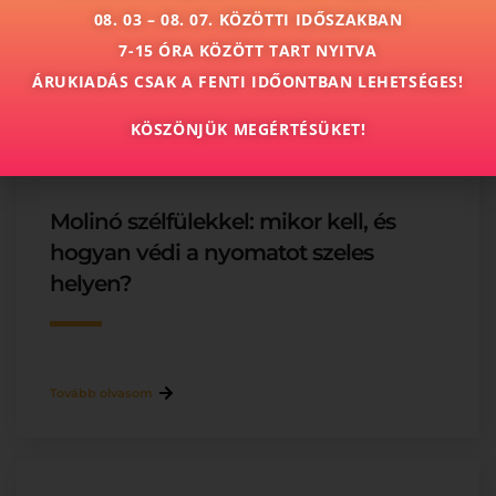
08. 03 – 08. 07. KÖZÖTTI IDŐSZAKBAN
7-15 ÓRA KÖZÖTT TART NYITVA
ÁRUKIADÁS CSAK A FENTI IDŐONTBAN LEHETSÉGES!
Tovább olvasom
KÖSZÖNJÜK MEGÉRTÉSÜKET!
Molinó szélfülekkel: mikor kell, és
hogyan védi a nyomatot szeles
helyen?
Tovább olvasom