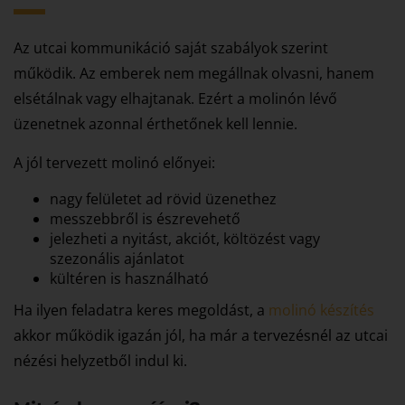
Az utcai kommunikáció saját szabályok szerint
működik. Az emberek nem megállnak olvasni, hanem
elsétálnak vagy elhajtanak. Ezért a molinón lévő
üzenetnek azonnal érthetőnek kell lennie.
A jól tervezett molinó előnyei:
nagy felületet ad rövid üzenethez
messzebbről is észrevehető
jelezheti a nyitást, akciót, költözést vagy
szezonális ajánlatot
kültéren is használható
Ha ilyen feladatra keres megoldást, a
molinó készítés
akkor működik igazán jól, ha már a tervezésnél az utcai
nézési helyzetből indul ki.