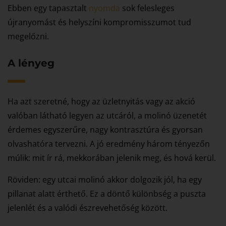
Ebben egy tapasztalt
nyomda
sok felesleges
újranyomást és helyszíni kompromisszumot tud
megelőzni.
A lényeg
Ha azt szeretné, hogy az üzletnyitás vagy az akció
valóban látható legyen az utcáról, a molinó üzenetét
érdemes egyszerűre, nagy kontrasztúra és gyorsan
olvashatóra tervezni. A jó eredmény három tényezőn
múlik: mit ír rá, mekkorában jelenik meg, és hová kerül.
Röviden: egy utcai molinó akkor dolgozik jól, ha egy
pillanat alatt érthető. Ez a döntő különbség a puszta
jelenlét és a valódi észrevehetőség között.