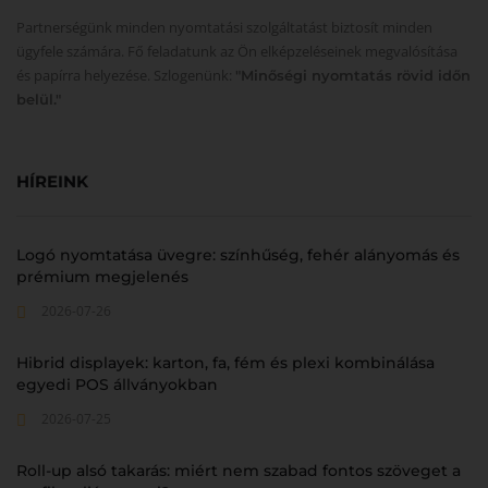
Partnerségünk minden nyomtatási szolgáltatást biztosít minden
ügyfele számára. Fő feladatunk az Ön elképzeléseinek megvalósítása
és papírra helyezése. Szlogenünk:
"Minőségi nyomtatás rövid időn
belül."
HÍREINK
Logó nyomtatása üvegre: színhűség, fehér alányomás és
prémium megjelenés
2026-07-26
Hibrid displayek: karton, fa, fém és plexi kombinálása
egyedi POS állványokban
2026-07-25
Roll-up alsó takarás: miért nem szabad fontos szöveget a