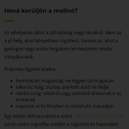
Hová kerüljön a molinó?
Az elhelyezés dönt a láthatóság nagy részéről. Nem az
a jó hely, ahol kényelmes rögzíteni, hanem az, ahol a
gyalogos vagy autós forgalom természetes nézési
irányába esik.
Érdemes figyelni ezekre:
homlokzati magasság: ne legyen túl magasan
takarás: faág, oszlop, parkoló autó ne fedje
nézési szög: oldalról vagy szemből érkeznek-e az
emberek
napszak: erős fényben is olvasható maradjon
Egy kültéri felhasználásra szánt
reklám molinó készítés
során ezért a grafika mellett a rögzítési és használati