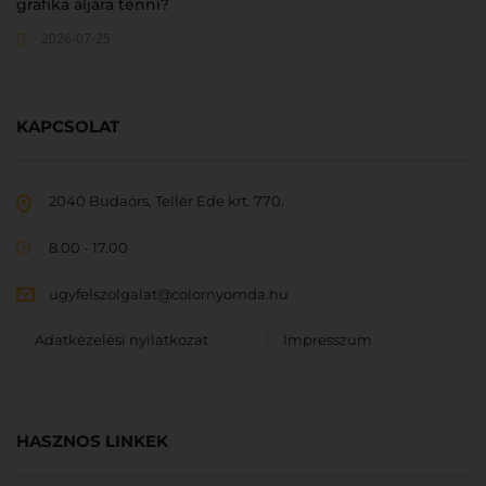
grafika aljára tenni?
2026-07-25
KAPCSOLAT
2040 Budaörs, Teller Ede krt. 770.
8.00 - 17.00
ugyfelszolgalat@colornyomda.hu
Adatkezelési nyilatkozat
Impresszum
HASZNOS LINKEK