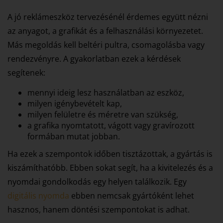
A jó reklámeszköz tervezésénél érdemes együtt nézni
az anyagot, a grafikát és a felhasználási környezetet.
Más megoldás kell beltéri pultra, csomagolásba vagy
rendezvényre. A gyakorlatban ezek a kérdések
segítenek:
mennyi ideig lesz használatban az eszköz,
milyen igénybevételt kap,
milyen felületre és méretre van szükség,
a grafika nyomtatott, vágott vagy gravírozott
formában mutat jobban.
Ha ezek a szempontok időben tisztázottak, a gyártás is
kiszámíthatóbb. Ebben sokat segít, ha a kivitelezés és a
nyomdai gondolkodás egy helyen találkozik. Egy
digitális nyomda
ebben nemcsak gyártóként lehet
hasznos, hanem döntési szempontokat is adhat.