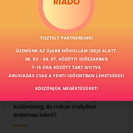
RIADÓ
megtaláljuk az önnek leginkább megfelelő
nyomdai megoldásokat.
ugyfelszolgalat@colornyomda.hu
TISZTELT PARTNEREINK!
Ajánlatkérés
ÜZEMÜNK AZ ÚJABB HŐHULLÁM IDEJE ALATT,
08. 03 – 08. 07. KÖZÖTTI IDŐSZAKBAN
7-15 ÓRA KÖZÖTT TART NYITVA
További cikkeink
ÁRUKIADÁS CSAK A FENTI IDŐONTBAN LEHETSÉGES!
KÖSZÖNJÜK MEGÉRTÉSÜKET!
Lézergravírozás vagy lézervágás: mi a
különbség, és mikor melyiket
érdemes kérni?