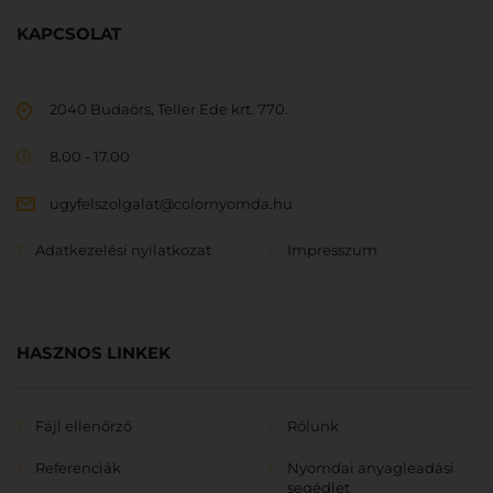
KAPCSOLAT
2040 Budaörs, Teller Ede krt. 770.
8.00 - 17.00
ugyfelszolgalat@colornyomda.hu
Adatkezelési nyilatkozat
Impresszum
HASZNOS LINKEK
Fájl ellenőrző
Rólunk
Referenciák
Nyomdai anyagleadási
segédlet