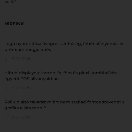
belül."
HÍREINK
Logó nyomtatása üvegre: színhűség, fehér alányomás és
prémium megjelenés
2026-07-26
Hibrid displayek: karton, fa, fém és plexi kombinálása
egyedi POS állványokban
2026-07-25
Roll-up alsó takarás: miért nem szabad fontos szöveget a
grafika aljára tenni?
2026-07-25