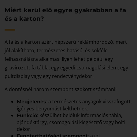
Miért kerül elő egyre gyakrabban a fa
és a karton?
A fa és a karton azért népszerű reklámhordozó, mert
jól alakítható, természetes hatású, és sokféle
felhasználásra alkalmas. Ilyen lehet például egy
gravírozott fa tábla, egy egyedi csomagolási elem, egy
pultdisplay vagy egy rendezvénydekor.
A döntésnél három szempont szokott számítani:
: a természetes anyagok visszafogott,
Megjelenés
igényes benyomást kelthetnek.
: készülhet belőlük információs tábla,
Funkció
ajándéktárgy, csomagolási kiegészítő vagy bolti
dekor.
: a jól
Fenntarthatósági szempont