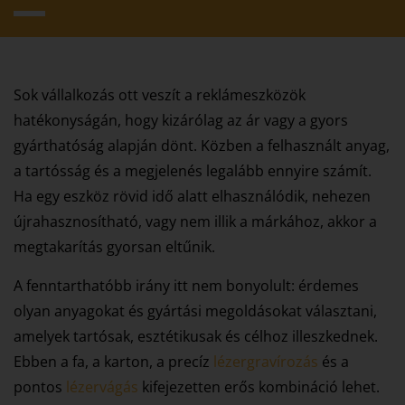
Sok vállalkozás ott veszít a reklámeszközök
hatékonyságán, hogy kizárólag az ár vagy a gyors
gyárthatóság alapján dönt. Közben a felhasznált anyag,
a tartósság és a megjelenés legalább ennyire számít.
Ha egy eszköz rövid idő alatt elhasználódik, nehezen
újrahasznosítható, vagy nem illik a márkához, akkor a
megtakarítás gyorsan eltűnik.
A fenntarthatóbb irány itt nem bonyolult: érdemes
olyan anyagokat és gyártási megoldásokat választani,
amelyek tartósak, esztétikusak és célhoz illeszkednek.
Ebben a fa, a karton, a precíz
lézergravírozás
és a
pontos
lézervágás
kifejezetten erős kombináció lehet.