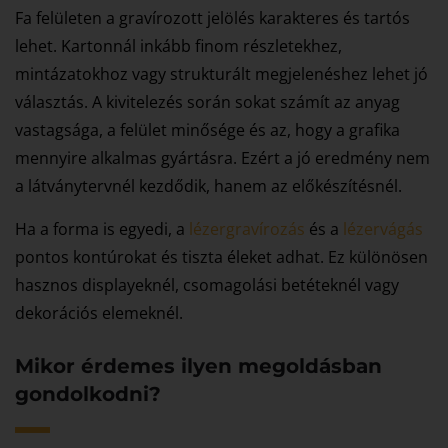
Fa felületen a gravírozott jelölés karakteres és tartós
lehet. Kartonnál inkább finom részletekhez,
mintázatokhoz vagy strukturált megjelenéshez lehet jó
választás. A kivitelezés során sokat számít az anyag
vastagsága, a felület minősége és az, hogy a grafika
mennyire alkalmas gyártásra. Ezért a jó eredmény nem
a látványtervnél kezdődik, hanem az előkészítésnél.
Ha a forma is egyedi, a
lézergravírozás
és a
lézervágás
pontos kontúrokat és tiszta éleket adhat. Ez különösen
hasznos displayeknél, csomagolási betéteknél vagy
dekorációs elemeknél.
Mikor érdemes ilyen megoldásban
gondolkodni?