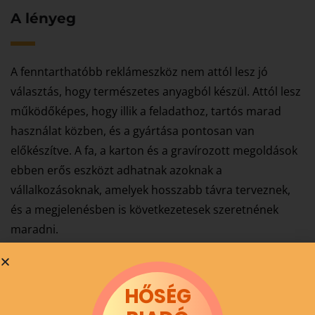
A lényeg
A fenntarthatóbb reklámeszköz nem attól lesz jó
választás, hogy természetes anyagból készül. Attól lesz
működőképes, hogy illik a feladathoz, tartós marad
használat közben, és a gyártása pontosan van
előkészítve. A fa, a karton és a gravírozott megoldások
ebben erős eszközt adhatnak azoknak a
vállalkozásoknak, amelyek hosszabb távra terveznek,
és a megjelenésben is következetesek szeretnének
maradni.
Miben lehetünk a segítségére?
HŐSÉG
Vegye fel velünk a kapcsolatot, és mi biztosan