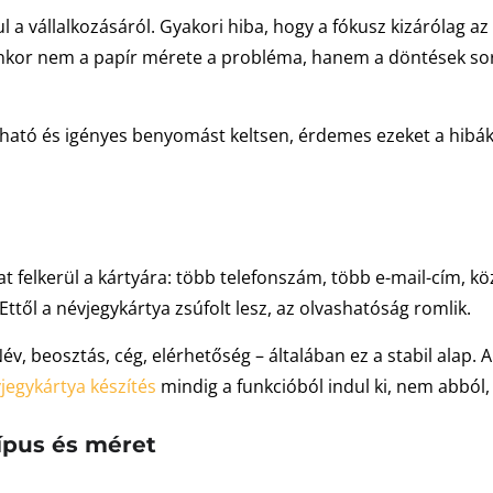
árul a vállalkozásáról. Gyakori hiba, hogy a fókusz kizáróla
nkor nem a papír mérete a probléma, hanem a döntések sora:
zható és igényes benyomást keltsen, érdemes ezeket a hibáka
 felkerül a kártyára: több telefonszám, több e-mail-cím, köz
Ettől a névjegykártya zsúfolt lesz, az olvashatóság romlik.
v, beosztás, cég, elérhetőség – általában ez a stabil alap. A
jegykártya készítés
mindig a funkcióból indul ki, nem abból
ípus és méret