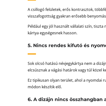
A csillogó felületek, erős kontrasztok, több
visszafogottság gyakran erősebb benyomást k
Például egy jól használt vállalati szín, tis
kártya egységesnek hasson.
5. Nincs rendes kifutó és nyom
Sok olcsó hatású névjegykártya nem a dizájn 
elcsúsznak a vágási határok vagy túl közel 
Ez tipikusan olyan terület, ahol a nyomdai 
módon készítik elő.
6. A dizájn nincs összhangban 