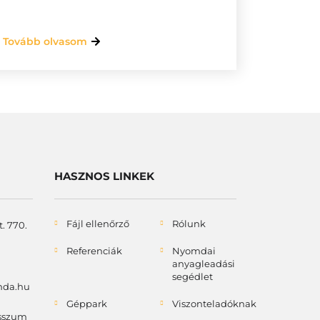
Tovább olvasom
HASZNOS LINKEK
Fájl ellenőrző
Rólunk
. 770.
Referenciák
Nyomdai
anyagleadási
segédlet
mda.hu
Géppark
Viszonteladóknak
sszum