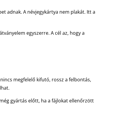
et adnak. A névjegykártya nem plakát. Itt a
látványelem egyszerre. A cél az, hogy a
incs megfelelő kifutó, rossz a felbontás,
dhat.
még gyártás előtt, ha a fájlokat ellenőrzött