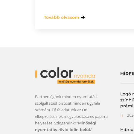
Tovább olvasom
HÍRE
Logó 
Partnerségünk minden nyomtatási
színhű
szolgáltatást biztosít minden ügyfele
prémi
számára. Fő feladatunk az Ön
202
elképzeléseinek megvalósítása és papírra
helyezése. Szlogenünk:
"Minőségi
Hibrid
nyomtatás rövid időn belül."