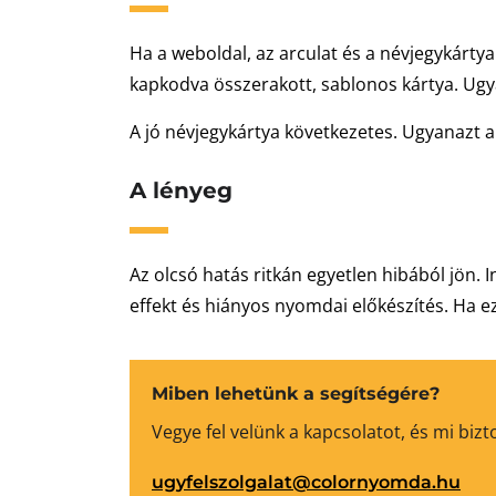
Ha a weboldal, az arculat és a névjegykárty
kapkodva összerakott, sablonos kártya. Ugya
A jó névjegykártya következetes. Ugyanazt a 
A lényeg
Az olcsó hatás ritkán egyetlen hibából jön.
effekt és hiányos nyomdai előkészítés. Ha ez
Miben lehetünk a segítségére?
Vegye fel velünk a kapcsolatot, és mi bi
ugyfelszolgalat@colornyomda.hu