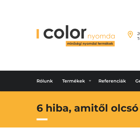
2
T
Rólunk
Termékek
Referenciák
G
6 hiba, amitől olcsó