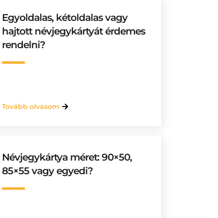
Egyoldalas, kétoldalas vagy
hajtott névjegykártyát érdemes
rendelni?
Tovább olvasom
Névjegykártya méret: 90×50,
85×55 vagy egyedi?