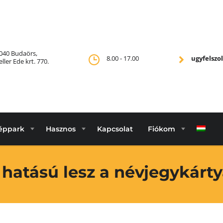
040 Budaörs,
8.00 - 17.00
ugyfelsz
eller Ede krt. 770.
éppark
Hasznos
Kapcsolat
Fiókom
 hatású lesz a névjegykárty