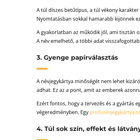
A túl díszes betűtípus, a túl vékony karakte
Nyomtatásban sokkal hamarabb kijönnek ez
A gyakorlatban az működik jól, ami tisztán 
A név emelhető, a többi adat visszafogottab
3. Gyenge papírválasztás
A névjegykártya minőségét nem lehet kizáróla
adhat. Ez az a pont, amit az emberek azonna
Ezért fontos, hogy a tervezés és a gyártás 
végeredményben. Egy
profi névjegykártya t
4. Túl sok szín, effekt és látvá