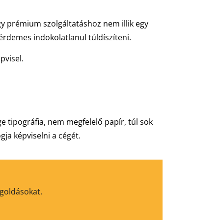
gy prémium szolgáltatáshoz nem illik egy
érdemes indokolatlanul túldíszíteni.
pvisel.
e tipográfia, nem megfelelő papír, túl sok
ja képviselni a cégét.
egoldásokat.