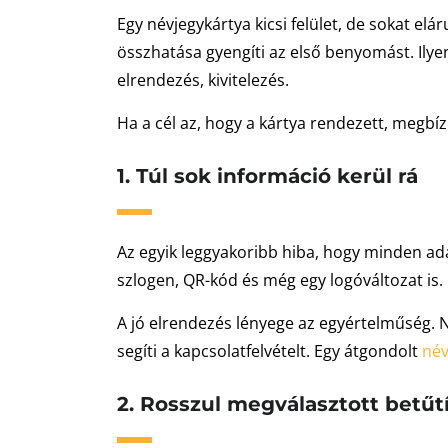
Egy névjegykártya kicsi felület, de sokat el
összhatása gyengíti az első benyomást. Ilye
elrendezés, kivitelezés.
Ha a cél az, hogy a kártya rendezett, megbí
1. Túl sok információ kerül rá
Az egyik leggyakoribb hiba, hogy minden adat
szlogen, QR-kód és még egy logóváltozat is. 
A jó elrendezés lényege az egyértelműség. Né
segíti a kapcsolatfelvételt. Egy átgondolt
név
2. Rosszul megválasztott betűt