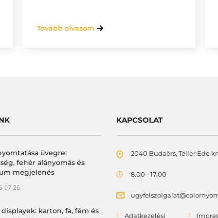
Tovább olvasom
INK
KAPCSOLAT
nyomtatása üvegre:
2040 Budaörs, Teller Ede krt
ség, fehér alányomás és
um megjelenés
8.00 - 17.00
6-07-26
ugyfelszolgalat@colornyo
 displayek: karton, fa, fém és
Adatkezelési
Impre