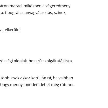
g az áron marad, miközben a végeredmény
 tipográfia, anyagválasztás, színek,
t elkerülni.
össégi oldalak, hosszú szolgáltatáslista,
 többi csak akkor kerüljön rá, ha valóban
, hogy mennyi mindent lehet még rátenni.