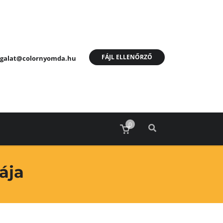
FÁJL ELLENŐRZŐ
olgalat@colornyomda.hu
0
ája