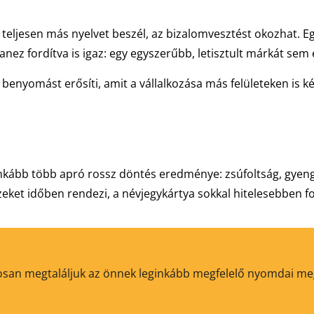
a teljesen más nyelvet beszél, az bizalomvesztést okozhat. E
nez fordítva is igaz: egy egyszerűbb, letisztult márkát sem 
benyomást erősíti, amit a vállalkozása más felületeken is ké
 Inkább több apró rossz döntés eredménye: zsúfoltság, gyeng
eket időben rendezi, a névjegykártya sokkal hitelesebben fog
ztosan megtaláljuk az önnek leginkább megfelelő nyomdai m