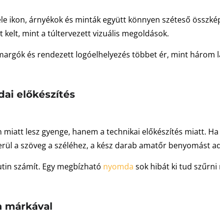
féle ikon, árnyékok és minták együtt könnyen széteső összkép
elt, mint a túltervezett vizuális megoldások.
zta margók és rendezett logóelhelyezés többet ér, mint három 
dai előkészítés
miatt lesz gyenge, hanem a technikai előkészítés miatt. Ha n
kerül a szöveg a széléhez, a kész darab amatőr benyomást a
rutin számít. Egy megbízható
nyomda
sok hibát ki tud szűrni 
a márkával