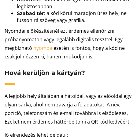
legbiztosabban.
: a kód körül maradjon üres hely, ne
Szabad tér
fusson rá szöveg vagy grafika.
Nyomdai előkészítésnél ezt érdemes ellenőrizni
próbanyomaton vagy legalább digitális teszttel. Egy
megbízható
nyomda
esetén is fontos, hogy a kód ne
csak jól nézzen ki, hanem működjön is.
Hová kerüljön a kártyán?
A legjobb hely általában a hátoldal, vagy az előoldal egy
olyan sarka, ahol nem zavarja a fő adatokat. A név,
pozíció, telefonszám és e-mail továbbra is elsődleges.
Ezeket nem érdemes háttérbe tolni a QR-kód kedvéért.
Jó elrendezés lehet például: