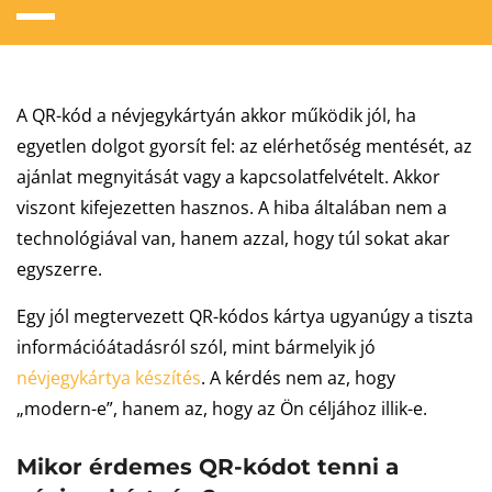
A QR-kód a névjegykártyán akkor működik jól, ha
egyetlen dolgot gyorsít fel: az elérhetőség mentését, az
ajánlat megnyitását vagy a kapcsolatfelvételt. Akkor
viszont kifejezetten hasznos. A hiba általában nem a
technológiával van, hanem azzal, hogy túl sokat akar
egyszerre.
Egy jól megtervezett QR-kódos kártya ugyanúgy a tiszta
információátadásról szól, mint bármelyik jó
névjegykártya készítés
. A kérdés nem az, hogy
„modern-e”, hanem az, hogy az Ön céljához illik-e.
Mikor érdemes QR-kódot tenni a