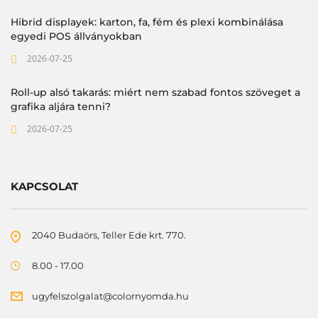
Hibrid displayek: karton, fa, fém és plexi kombinálása
egyedi POS állványokban
2026-07-25
Roll-up alsó takarás: miért nem szabad fontos szöveget a
grafika aljára tenni?
2026-07-25
KAPCSOLAT
2040 Budaörs, Teller Ede krt. 770.
8.00 - 17.00
ugyfelszolgalat@colornyomda.hu