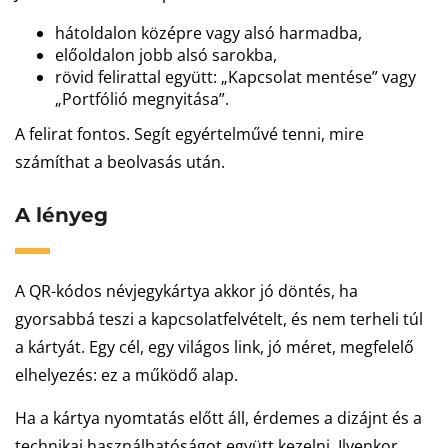
hátoldalon középre vagy alsó harmadba,
előoldalon jobb alsó sarokba,
rövid felirattal együtt: „Kapcsolat mentése” vagy
„Portfólió megnyitása”.
A felirat fontos. Segít egyértelművé tenni, mire
számíthat a beolvasás után.
A lényeg
A QR-kódos névjegykártya akkor jó döntés, ha
gyorsabbá teszi a kapcsolatfelvételt, és nem terheli túl
a kártyát. Egy cél, egy világos link, jó méret, megfelelő
elhelyezés: ez a működő alap.
Ha a kártya nyomtatás előtt áll, érdemes a dizájnt és a
technikai használhatóságot együtt kezelni. Ilyenkor