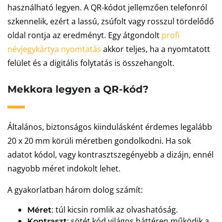
használható legyen. A QR-kódot jellemzően telefonról
szkennelik, ezért a lassú, zsúfolt vagy rosszul tördelődő
oldal rontja az eredményt. Egy átgondolt
profi
névjegykártya nyomtatás
akkor teljes, ha a nyomtatott
felület és a digitális folytatás is összehangolt.
Mekkora legyen a QR-kód?
Általános, biztonságos kiindulásként érdemes legalább
20 x 20 mm körüli méretben gondolkodni. Ha sok
adatot kódol, vagy kontrasztszegényebb a dizájn, ennél
nagyobb méret indokolt lehet.
A gyakorlatban három dolog számít:
: túl kicsin romlik az olvashatóság.
Méret
: sötét kód világos háttéren működik a
Kontraszt