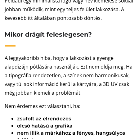
Például egy minimalista logó vagy név kiemelése sokkal
jobban működik, mint egy teljes felület lakkozása. A
kevesebb itt általában pontosabb döntés.
Mikor drágít feleslegesen?
A leggyakoribb hiba, hogy a lakkozást a gyenge
alapdizájn pótlására használják. Ezt nem oldja meg. Ha
a tipográfia rendezetlen, a színek nem harmonikusak,
vagy túl sok információ kerül a kártyára, a 3D UV csak
még jobban kiemeli a problémát.
Nem érdemes ezt választani, ha:
zsúfolt az elrendezés
olcsó hatású a grafika
nem illik a márkához a fényes, hangsúlyos