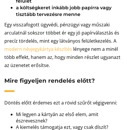
felület
a költségkeret inkább jobb papírra vagy
tisztább tervezésre menne
Egy visszafogott ügyvédi, pénzügyi vagy műszaki
arculatnál sokszor többet ér egy jó papírválasztás és
precíz tördelés, mint egy látványos felületkezelés. A
modern névjegykártya készítés
lényege nem a minél
több effekt, hanem az, hogy minden részlet ugyanazt
az üzenetet erősítse.
Mire figyeljen rendelés előtt?
Döntés előtt érdemes ezt a rövid szűrőt végigvenni:
Mi legyen a kártyán az első elem, amit
észrevesznek?
A kiemelés támogatja ezt, vagy csak díszít?