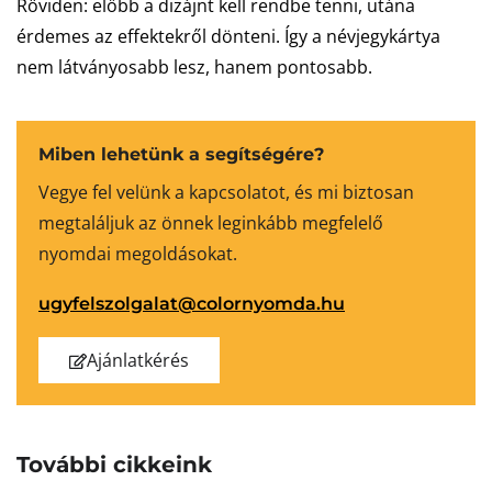
Röviden: előbb a dizájnt kell rendbe tenni, utána
érdemes az effektekről dönteni. Így a névjegykártya
nem látványosabb lesz, hanem pontosabb.
Miben lehetünk a segítségére?
Vegye fel velünk a kapcsolatot, és mi biztosan
megtaláljuk az önnek leginkább megfelelő
nyomdai megoldásokat.
ugyfelszolgalat@colornyomda.hu
Ajánlatkérés
További cikkeink