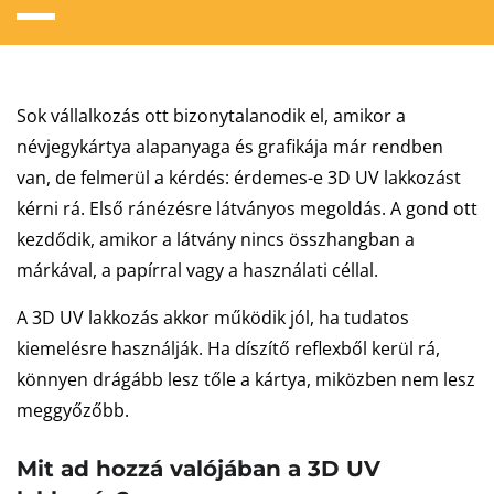
Sok vállalkozás ott bizonytalanodik el, amikor a
névjegykártya alapanyaga és grafikája már rendben
van, de felmerül a kérdés: érdemes-e 3D UV lakkozást
kérni rá. Első ránézésre látványos megoldás. A gond ott
kezdődik, amikor a látvány nincs összhangban a
márkával, a papírral vagy a használati céllal.
A 3D UV lakkozás akkor működik jól, ha tudatos
kiemelésre használják. Ha díszítő reflexből kerül rá,
könnyen drágább lesz tőle a kártya, miközben nem lesz
meggyőzőbb.
Mit ad hozzá valójában a 3D UV