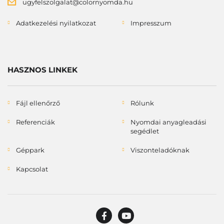
ugyfelszolgalat@colornyomda.hu
Adatkezelési nyilatkozat
Impresszum
HASZNOS LINKEK
Fájl ellenőrző
Rólunk
Referenciák
Nyomdai anyagleadási
segédlet
Géppark
Viszonteladóknak
Kapcsolat