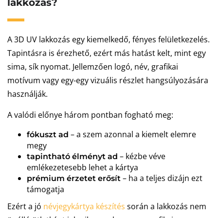
lakkozás?
A 3D UV lakkozás egy kiemelkedő, fényes felületkezelés.
Tapintásra is érezhető, ezért más hatást kelt, mint egy
sima, sík nyomat. Jellemzően logó, név, grafikai
motívum vagy egy-egy vizuális részlet hangsúlyozására
használják.
A valódi előnye három pontban fogható meg:
– a szem azonnal a kiemelt elemre
fókuszt ad
megy
– kézbe véve
tapintható élményt ad
emlékezetesebb lehet a kártya
– ha a teljes dizájn ezt
prémium érzetet erősít
támogatja
Ezért a jó
névjegykártya készítés
során a lakkozás nem