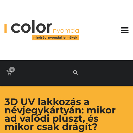
0
3D UV lakkozás a
névjegykártyán: mikor
ad valódi pluszt, és
mikor csak drágít?