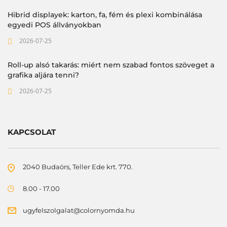
Hibrid displayek: karton, fa, fém és plexi kombinálása
egyedi POS állványokban
2026-07-25
Roll-up alsó takarás: miért nem szabad fontos szöveget a
grafika aljára tenni?
2026-07-25
KAPCSOLAT
2040 Budaörs, Teller Ede krt. 770.
8.00 - 17.00
ugyfelszolgalat@colornyomda.hu