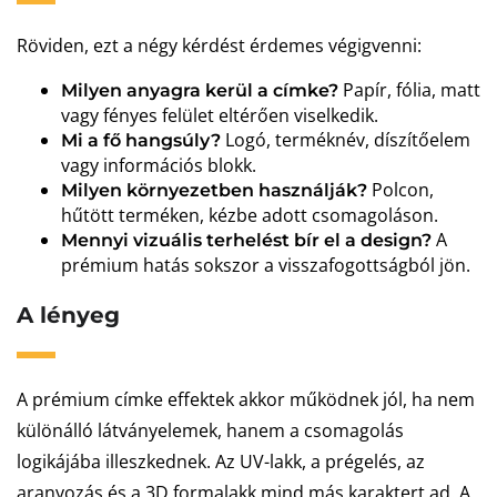
Röviden, ezt a négy kérdést érdemes végigvenni:
Papír, fólia, matt
Milyen anyagra kerül a címke?
vagy fényes felület eltérően viselkedik.
Logó, terméknév, díszítőelem
Mi a fő hangsúly?
vagy információs blokk.
Polcon,
Milyen környezetben használják?
hűtött terméken, kézbe adott csomagoláson.
A
Mennyi vizuális terhelést bír el a design?
prémium hatás sokszor a visszafogottságból jön.
A lényeg
A prémium címke effektek akkor működnek jól, ha nem
különálló látványelemek, hanem a csomagolás
logikájába illeszkednek. Az UV-lakk, a prégelés, az
aranyozás és a 3D formalakk mind más karaktert ad. A