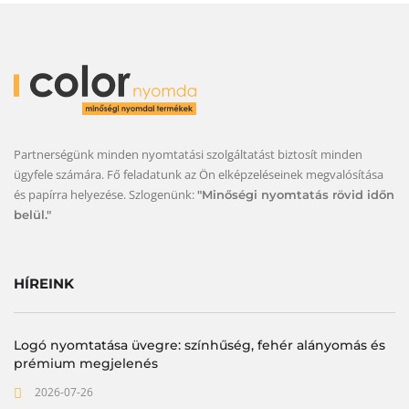
Partnerségünk minden nyomtatási szolgáltatást biztosít minden
ügyfele számára. Fő feladatunk az Ön elképzeléseinek megvalósítása
és papírra helyezése. Szlogenünk:
"Minőségi nyomtatás rövid időn
belül."
HÍREINK
Logó nyomtatása üvegre: színhűség, fehér alányomás és
prémium megjelenés
2026-07-26