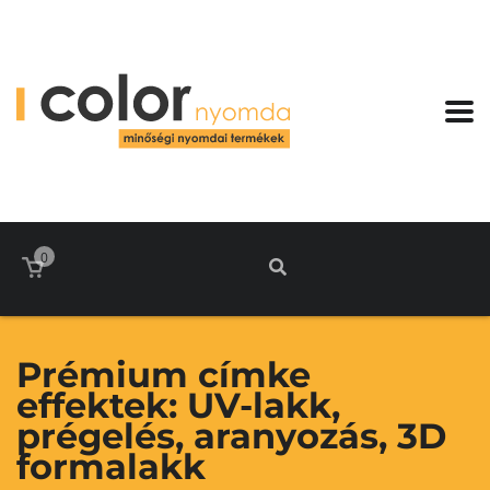
0
Prémium címke
effektek: UV-lakk,
prégelés, aranyozás, 3D
formalakk