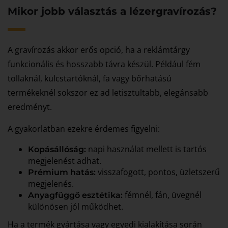
Mikor jobb választás a lézergravírozás?
A gravírozás akkor erős opció, ha a reklámtárgy
funkcionális és hosszabb távra készül. Például fém
tollaknál, kulcstartóknál, fa vagy bőrhatású
termékeknél sokszor ez ad letisztultabb, elegánsabb
eredményt.
A gyakorlatban ezekre érdemes figyelni:
napi használat mellett is tartós
Kopásállóság:
megjelenést adhat.
visszafogott, pontos, üzletszerű
Prémium hatás:
megjelenés.
fémnél, fán, üvegnél
Anyagfüggő esztétika:
különösen jól működhet.
Ha a termék gyártása vagy egyedi kialakítása során