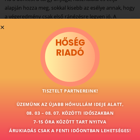
alapján hozza meg, sokkal kisebb az esélye annak, hogy
a végeredmény csak első ránézésre legyen jó. A
reklámtárgy ugyanis akkor dolgozik igazán, ha
használat közben is rendben marad.
HŐSÉG
RIADÓ
Miben lehetünk a segítségére?
Vegye fel velünk a kapcsolatot, és mi biztosan
megtaláljuk az önnek leginkább megfelelő
nyomdai megoldásokat.
TISZTELT PARTNEREINK!
ugyfelszolgalat@colornyomda.hu
ÜZEMÜNK AZ ÚJABB HŐHULLÁM IDEJE ALATT,
08. 03 – 08. 07. KÖZÖTTI IDŐSZAKBAN
Ajánlatkérés
7-15 ÓRA KÖZÖTT TART NYITVA
ÁRUKIADÁS CSAK A FENTI IDŐONTBAN LEHETSÉGES!