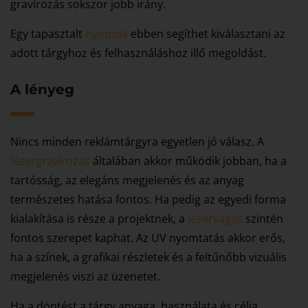
gravírozás sokszor jobb irány.
Egy tapasztalt
nyomda
ebben segíthet kiválasztani az
adott tárgyhoz és felhasználáshoz illő megoldást.
A lényeg
Nincs minden reklámtárgyra egyetlen jó válasz. A
lézergravírozás
általában akkor működik jobban, ha a
tartósság, az elegáns megjelenés és az anyag
természetes hatása fontos. Ha pedig az egyedi forma
kialakítása is része a projektnek, a
lézervágás
szintén
fontos szerepet kaphat. Az UV nyomtatás akkor erős,
ha a színek, a grafikai részletek és a feltűnőbb vizuális
megjelenés viszi az üzenetet.
Ha a döntést a tárgy anyaga, használata és célja