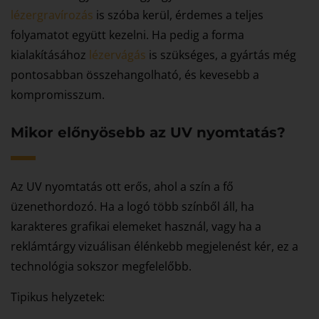
lézergravírozás
is szóba kerül, érdemes a teljes
folyamatot együtt kezelni. Ha pedig a forma
kialakításához
lézervágás
is szükséges, a gyártás még
pontosabban összehangolható, és kevesebb a
kompromisszum.
Mikor előnyösebb az UV nyomtatás?
Az UV nyomtatás ott erős, ahol a szín a fő
üzenethordozó. Ha a logó több színből áll, ha
karakteres grafikai elemeket használ, vagy ha a
reklámtárgy vizuálisan élénkebb megjelenést kér, ez a
technológia sokszor megfelelőbb.
Tipikus helyzetek: