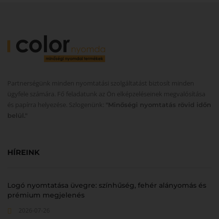
Partnerségünk minden nyomtatási szolgáltatást biztosít minden
ügyfele számára. Fő feladatunk az Ön elképzeléseinek megvalósítása
és papírra helyezése. Szlogenünk:
"Minőségi nyomtatás rövid időn
belül."
HÍREINK
Logó nyomtatása üvegre: színhűség, fehér alányomás és
prémium megjelenés
2026-07-26