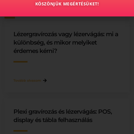
KÖSZÖNJÜK MEGÉRTÉSÜKET!
További cikkeink
Lézergravírozás vagy lézervágás: mi a
különbség, és mikor melyiket
érdemes kérni?
Tovább olvasom
Plexi gravírozás és lézervágás: POS,
display és tábla felhasználás