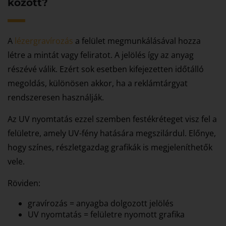
között?
A
lézergravírozás
a felület megmunkálásával hozza
létre a mintát vagy feliratot. A jelölés így az anyag
részévé válik. Ezért sok esetben kifejezetten időtálló
megoldás, különösen akkor, ha a reklámtárgyat
rendszeresen használják.
Az UV nyomtatás ezzel szemben festékréteget visz fel a
felületre, amely UV-fény hatására megszilárdul. Előnye,
hogy színes, részletgazdag grafikák is megjeleníthetők
vele.
Röviden:
gravírozás = anyagba dolgozott jelölés
UV nyomtatás = felületre nyomott grafika