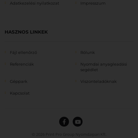
Adatkezelési nyilatkozat
Impresszum
HASZNOS LINKEK
Fájl ellenőrző
Rólunk
Referenciák
Nyomdai anyagleadási
segédlet
Géppark
Viszonteladóknak
Kapcsolat
© 2026 Print Pro Group Nyomdaipari Kft.