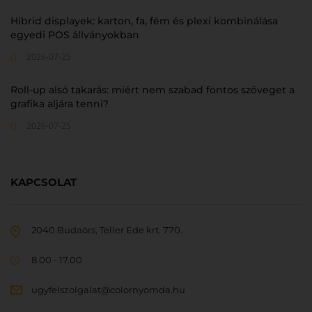
Hibrid displayek: karton, fa, fém és plexi kombinálása
egyedi POS állványokban
2026-07-25
Roll-up alsó takarás: miért nem szabad fontos szöveget a
grafika aljára tenni?
2026-07-25
KAPCSOLAT
2040 Budaörs, Teller Ede krt. 770.
8.00 - 17.00
ugyfelszolgalat@colornyomda.hu