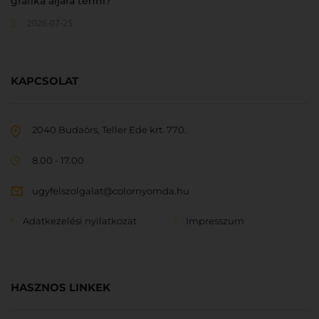
grafika aljára tenni?
2026-07-25
KAPCSOLAT
2040 Budaörs, Teller Ede krt. 770.
8.00 - 17.00
ugyfelszolgalat@colornyomda.hu
Adatkezelési nyilatkozat
Impresszum
HASZNOS LINKEK