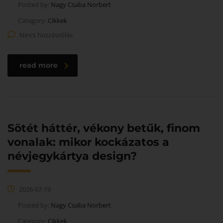
Posted by:
Nagy Csaba Norbert
Category:
Cikkek
Nincs hozzászólás
read more
Sötét háttér, vékony betűk, finom
vonalak: mikor kockázatos a
névjegykártya design?
2026-07-19
Posted by:
Nagy Csaba Norbert
Category:
Cikkek