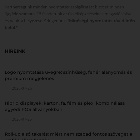
Partnerségünk minden nyomtatási szolgáltatást biztosít minden
ügyfele számára. Fő feladatunk az Ön elképzeléseinek megvalósítása
és papírra helyezése. Szlogenünk:
"Minőségi nyomtatás rövid időn
belül."
HÍREINK
Logó nyomtatása üvegre: színhűség, fehér alányomás és
prémium megjelenés
2026-07-26
Hibrid displayek: karton, fa, fém és plexi kombinálása
egyedi POS állványokban
2026-07-25
Roll-up alsó takarás: miért nem szabad fontos szöveget a