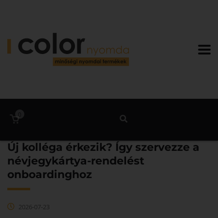
0
Új kolléga érkezik? Így szervezze a
névjegykártya-rendelést
onboardinghoz
2026-07-23