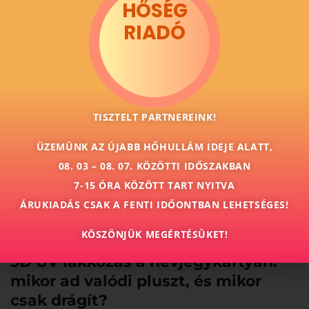
Sarokkerekítés a névjegykártyán:
HŐSÉG
apró extra vagy tényleg számít?
RIADÓ
2026-07-01
Posted by:
Nagy Csaba Norbert
Category:
Cikkek
TISZTELT PARTNEREINK!
Nincs hozzászólás
ÜZEMÜNK AZ ÚJABB HŐHULLÁM IDEJE ALATT,
08. 03 – 08. 07. KÖZÖTTI IDŐSZAKBAN
read more
7-15 ÓRA KÖZÖTT TART NYITVA
ÁRUKIADÁS CSAK A FENTI IDŐONTBAN LEHETSÉGES!
KÖSZÖNJÜK MEGÉRTÉSÜKET!
3D UV lakkozás a névjegykártyán:
mikor ad valódi pluszt, és mikor
csak drágít?