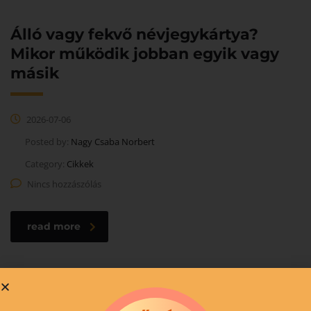
Álló vagy fekvő névjegykártya?
Mikor működik jobban egyik vagy
másik
2026-07-06
Posted by:
Nagy Csaba Norbert
Category:
Cikkek
Nincs hozzászólás
read more