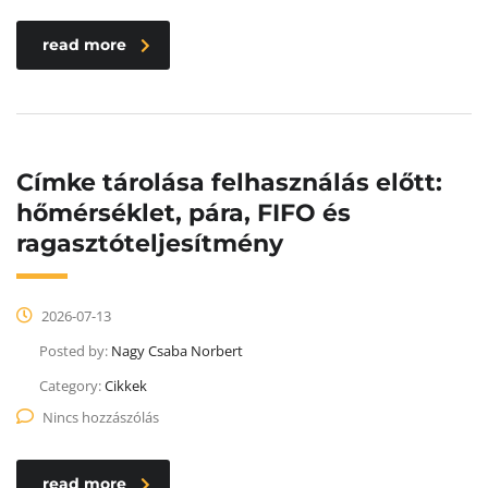
read more
Címke tárolása felhasználás előtt:
hőmérséklet, pára, FIFO és
ragasztóteljesítmény
2026-07-13
Posted by:
Nagy Csaba Norbert
Category:
Cikkek
Nincs hozzászólás
read more