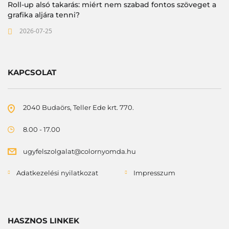
Roll-up alsó takarás: miért nem szabad fontos szöveget a
grafika aljára tenni?
2026-07-25
KAPCSOLAT
2040 Budaörs, Teller Ede krt. 770.
8.00 - 17.00
ugyfelszolgalat@colornyomda.hu
Adatkezelési nyilatkozat
Impresszum
HASZNOS LINKEK