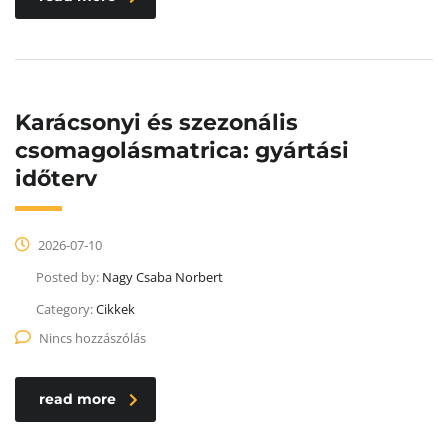
Karácsonyi és szezonális
csomagolásmatrica: gyártási
időterv
2026-07-10
Posted by:
Nagy Csaba Norbert
Category:
Cikkek
Nincs hozzászólás
read more