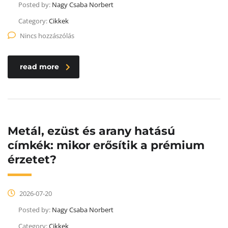
Posted by:
Nagy Csaba Norbert
Category:
Cikkek
Nincs hozzászólás
read more
Metál, ezüst és arany hatású
címkék: mikor erősítik a prémium
érzetet?
2026-07-20
Posted by:
Nagy Csaba Norbert
Category:
Cikkek