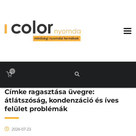
0
Címke ragasztása üvegre:
átlátszóság, kondenzáció és íves
felület problémák
2026-07-23