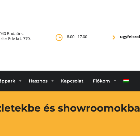
040 Budaörs,
8.00 - 17.00
ugyfelsz
eller Ede krt. 770.
éppark
Hasznos
Kapcsolat
Fiókom
zletekbe és showroomokb