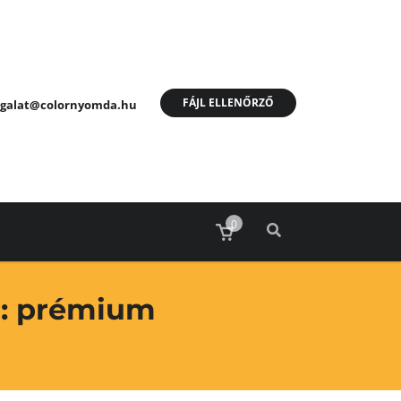
FÁJL ELLENŐRZŐ
olgalat@colornyomda.hu
0
a: prémium