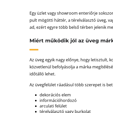
Egy üzlet vagy showroom enteriőrje sokszor 
pult mögötti háttér, a térelválasztó üveg, v
ad, ezért egyre több belső térben jelenik m
Miért működik jól az üveg már
Az üveg egyik nagy előnye, hogy letisztult,
közvetlenül befolyásolja a márka megítélésé
időtálló lehet.
Az üvegfelület ráadásul több szerepet is bet
dekorációs elem
információhordozó
arculati felület
térelválasztó vagy burkolat