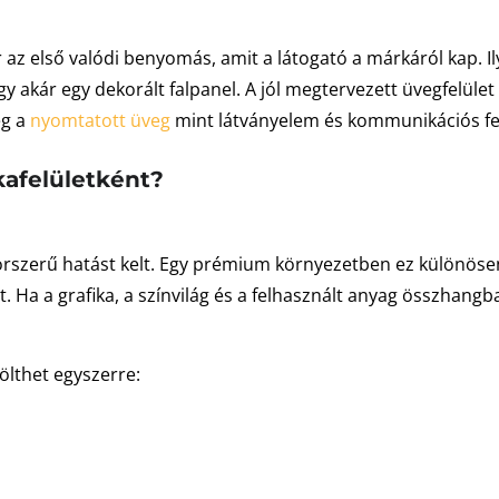
az első valódi benyomás, amit a látogató a márkáról kap. Ily
agy akár egy dekorált falpanel. A jól megtervezett üvegfelüle
eg a
nyomtatott üveg
mint látványelem és kommunikációs fel
kafelületként?
 korszerű hatást kelt. Egy prémium környezetben ez különöse
t. Ha a grafika, a színvilág és a felhasznált anyag összhang
ölthet egyszerre: