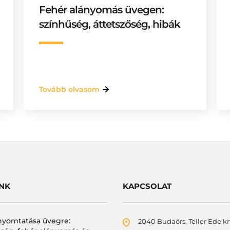
Fehér alányomás üvegen:
színhűség, áttetszőség, hibák
Tovább olvasom
INK
KAPCSOLAT
nyomtatása üvegre:
2040 Budaörs, Teller Ede krt