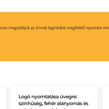
ztosan megtaláljuk az önnek leginkább megfelelő nyomdai m
Logó nyomtatása üvegre:
színhűség, fehér alányomás és