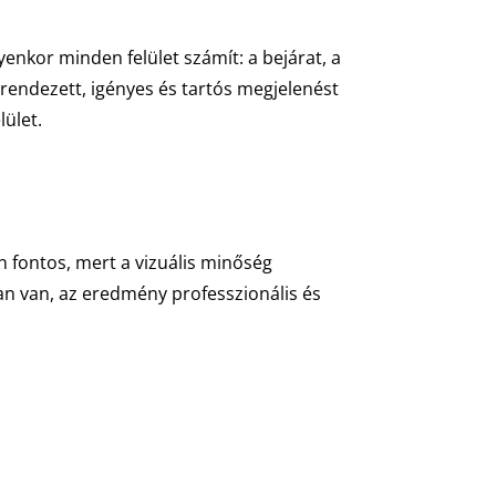
enkor minden felület számít: a bejárat, a
t rendezett, igényes és tartós megjelenést
ület.
n fontos, mert a vizuális minőség
ban van, az eredmény professzionális és