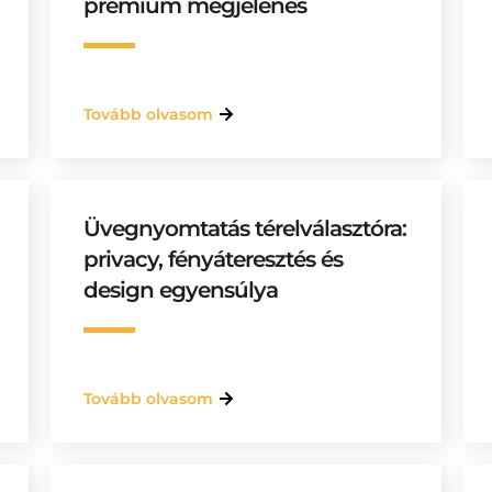
prémium megjelenés
Tovább olvasom
Üvegnyomtatás térelválasztóra:
privacy, fényáteresztés és
design egyensúlya
Tovább olvasom