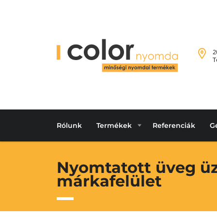
2
T
Rólunk
Termékek
Referenciák
G
Nyomtatott üveg ü
márkafelület