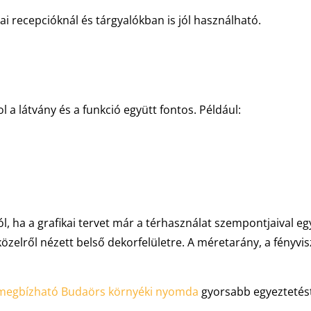
 recepcióknál és tárgyalókban is jól használható.
l a látvány és a funkció együtt fontos. Például:
l, ha a grafikai tervet már a térhasználat szempontjaival eg
 közelről nézett belső dekorfelületre. A méretarány, a fényvi
megbízható Budaörs környéki nyomda
gyorsabb egyeztetést