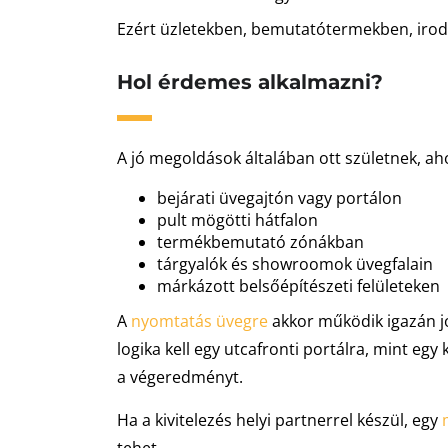
Ezért üzletekben, bemutatótermekben, irodai
Hol érdemes alkalmazni?
A jó megoldások általában ott születnek, aho
bejárati üvegajtón vagy portálon
pult mögötti hátfalon
termékbemutató zónákban
tárgyalók és showroomok üvegfalain
márkázott belsőépítészeti felületeken
A
nyomtatás üvegre
akkor működik igazán jó
logika kell egy utcafronti portálra, mint egy
a végeredményt.
Ha a kivitelezés helyi partnerrel készül, egy