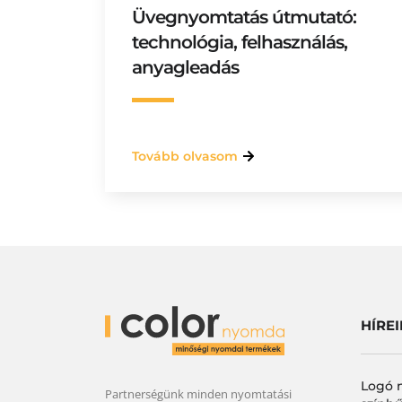
Üvegnyomtatás útmutató:
technológia, felhasználás,
anyagleadás
Tovább olvasom
HÍRE
Logó 
Partnerségünk minden nyomtatási