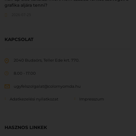
grafika aljára tenni?
2026-07-25
KAPCSOLAT
2040 Budaörs, Teller Ede krt. 770.
8.00 - 17.00
ugyfelszolgalat@colornyomda.hu
Adatkezelési nyilatkozat
Impresszum
HASZNOS LINKEK