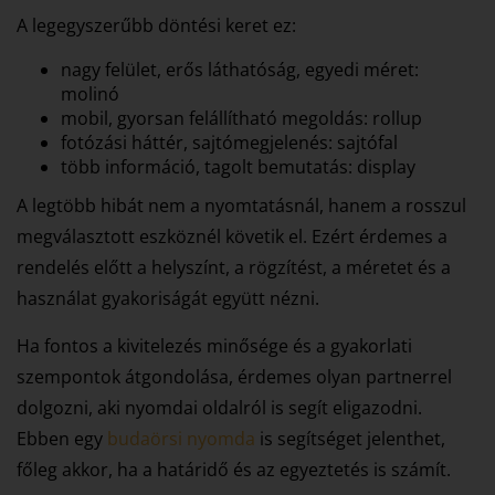
A legegyszerűbb döntési keret ez:
nagy felület, erős láthatóság, egyedi méret:
molinó
mobil, gyorsan felállítható megoldás: rollup
fotózási háttér, sajtómegjelenés: sajtófal
több információ, tagolt bemutatás: display
A legtöbb hibát nem a nyomtatásnál, hanem a rosszul
megválasztott eszköznél követik el. Ezért érdemes a
rendelés előtt a helyszínt, a rögzítést, a méretet és a
használat gyakoriságát együtt nézni.
Ha fontos a kivitelezés minősége és a gyakorlati
szempontok átgondolása, érdemes olyan partnerrel
dolgozni, aki nyomdai oldalról is segít eligazodni.
Ebben egy
budaörsi nyomda
is segítséget jelenthet,
főleg akkor, ha a határidő és az egyeztetés is számít.