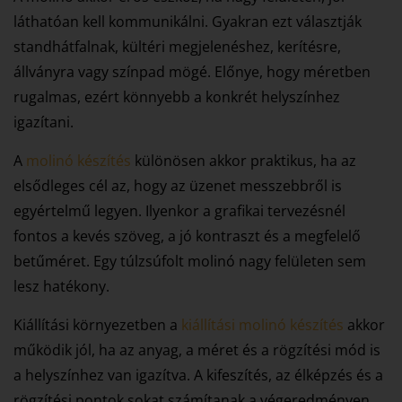
láthatóan kell kommunikálni. Gyakran ezt választják
standhátfalnak, kültéri megjelenéshez, kerítésre,
állványra vagy színpad mögé. Előnye, hogy méretben
rugalmas, ezért könnyebb a konkrét helyszínhez
igazítani.
A
molinó készítés
különösen akkor praktikus, ha az
elsődleges cél az, hogy az üzenet messzebbről is
egyértelmű legyen. Ilyenkor a grafikai tervezésnél
fontos a kevés szöveg, a jó kontraszt és a megfelelő
betűméret. Egy túlzsúfolt molinó nagy felületen sem
lesz hatékony.
Kiállítási környezetben a
kiállítási molinó készítés
akkor
működik jól, ha az anyag, a méret és a rögzítési mód is
a helyszínhez van igazítva. A kifeszítés, az élképzés és a
rögzítési pontok sokat számítanak a végeredményen.