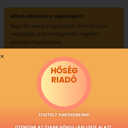
Miben lehetünk a segítségére?
Vegye fel velünk a kapcsolatot, és mi biztosan
megtaláljuk az önnek leginkább megfelelő
nyomdai megoldásokat.
ugyfelszolgalat@colornyomda.hu
HŐSÉG
Ajánlatkérés
RIADÓ
További cikkeink
TISZTELT PARTNEREINK!
Molinó grafikai leadási útmutató:
ÜZEMÜNK AZ ÚJABB HŐHULLÁM IDEJE ALATT,