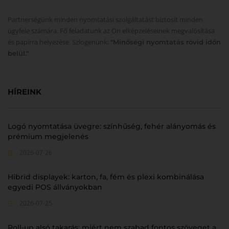
Partnerségünk minden nyomtatási szolgáltatást biztosít minden
ügyfele számára. Fő feladatunk az Ön elképzeléseinek megvalósítása
és papírra helyezése. Szlogenünk:
"Minőségi nyomtatás rövid időn
belül."
HÍREINK
Logó nyomtatása üvegre: színhűség, fehér alányomás és
prémium megjelenés
2026-07-26
Hibrid displayek: karton, fa, fém és plexi kombinálása
egyedi POS állványokban
2026-07-25
Roll-up alsó takarás: miért nem szabad fontos szöveget a