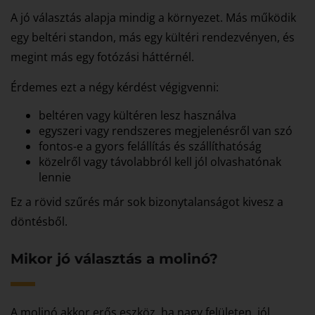
A jó választás alapja mindig a környezet. Más működik
egy beltéri standon, más egy kültéri rendezvényen, és
megint más egy fotózási háttérnél.
Érdemes ezt a négy kérdést végigvenni:
beltéren vagy kültéren lesz használva
egyszeri vagy rendszeres megjelenésről van szó
fontos-e a gyors felállítás és szállíthatóság
közelről vagy távolabbról kell jól olvashatónak
lennie
Ez a rövid szűrés már sok bizonytalanságot kivesz a
döntésből.
Mikor jó választás a molinó?
A molinó akkor erős eszköz, ha nagy felületen, jól