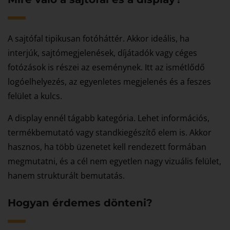
A sajtófal tipikusan fotóháttér. Akkor ideális, ha
interjúk, sajtómegjelenések, díjátadók vagy céges
fotózások is részei az eseménynek. Itt az ismétlődő
logóelhelyezés, az egyenletes megjelenés és a feszes
felület a kulcs.
A display ennél tágabb kategória. Lehet információs,
termékbemutató vagy standkiegészítő elem is. Akkor
hasznos, ha több üzenetet kell rendezett formában
megmutatni, és a cél nem egyetlen nagy vizuális felület,
hanem strukturált bemutatás.
Hogyan érdemes dönteni?