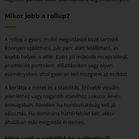
Mikor jobb a rollup?
A rollup a gyors, mobil megoldások közé tartozik.
Könnyen szállítható, pár perc alatt felállítható, és
kisebb helyen is elfér. Ezért jól működik recepcióknál,
promóciós pontokon, előadásokon vagy olyan
eseményeken, ahol gyakran kell mozgatni az eszközt.
A korlátja a méret és a stabilitás. Erősebb vizuális
jelenléthez vagy nagyobb standhoz sokszor kevés
önmagában. Röviden: ha hordozhatóság kell, jó
választás. Ha domináns háttérfelület kell, akkor
általában más megoldás érdemes.
Mire való a sajtófal és a display?