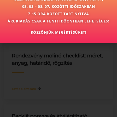
PDF, CMYK, DPI, méretarány
08. 03 – 08. 07. KÖZÖTTI IDŐSZAKBAN
7-15 ÓRA KÖZÖTT TART NYITVA
ÁRUKIADÁS CSAK A FENTI IDŐONTBAN LEHETSÉGES!
Tovább olvasom
KÖSZÖNJÜK MEGÉRTÉSÜKET!
Rendezvény molinó checklist: méret,
anyag, határidő, rögzítés
Tovább olvasom
Backlit ponyva és átvilágítható